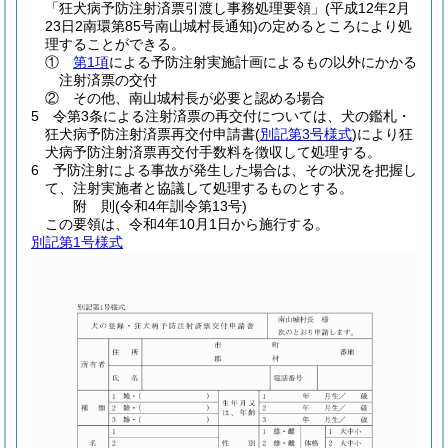
「狂犬病予防注射済票引渡し事務処理要領」
(平成12年2月
23日2南環第85号南山城村長通知)
の定めるところにより処
理することができる。
①
第1項
による予防注射実施計画によるもの以外にかかる
注射済票の交付
② その他、南山城村長が必要と認める場合
5 令第3条による注射済票の再交付については、犬の鑑札・
狂犬病予防注射済票再交付申請書
(
別記第3号様式
)
により狂
犬病予防注射済票再交付手数料を徴収して処理する。
6 予防注射による事故が発生した場合は、その状況を把握し
て、注射実施者と協議して処理するものとする。
附
則
(令和4年
訓令第13号)
この要領は、令和4年10月1日から施行する。
別記第1号様式