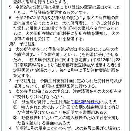
登録の消除を行うものとする。
5 令第2条の2第1項の規定により登録の変更の届出があった
ときは、当該登録を変更するものとする。
6 令第2条の2第2項及び第3項の規定による犬の所在地の変
更の届出があったときは、犬の所有者に、すでに交付され
た鑑札と引換えに無償で本市
(町村)
の鑑札を交付するとと
もに、犬の旧所在地の市町村長に新所在地を通知し、犬の
原簿の送付を受けて、これを整備する。
第3 予防注射
1 犬の所有者をして予防法第5条第1項の規定による狂犬病
予防注射
(以下「予防注射」という。)
を円滑に受けさせる
ため、「狂犬病予防注射に関する協定書」
(平成12年2月23
日2南環第84号)
により
(社)
京都府獣医師会が指定する者
(指
定獣医師)
と協議のうえ、毎年2月中に予防注射実施計画を
策定する。
2 予防注射は、予防注射実施計画に定められた受付日時及び
場所において、前項の指定獣医師に行わせる。
3 次の各号に掲げる犬の場合は、注射済票をその犬の所有者
に交付しなければならない。
① 獣医師が発行した注射済証
(
別記第5号様式
)
のある犬
② 輸入された犬であって外国で次期の注射時期まで有効
な注射を受けていることを証明する書面のある犬
③ 動物検疫所において犬の輸入検疫のため注射を実施し
た旨を証明する書面のある犬
4 前項第1号の規定にかかわらず、次の各号に掲げる場合は