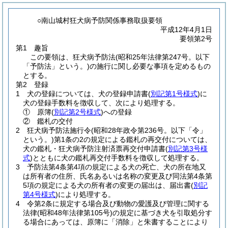
○南山城村狂犬病予防関係事務取扱要領
平成12年4月1日
要領第2号
第1 趣旨
この要領は、狂犬病予防法
(昭和25年法律第247号。以下
「予防法」という。)
の施行に関し必要な事項を定めるもの
とする。
第2 登録
1 犬の登録については、犬の登録申請書
(
別記第1号様式
)
に
犬の登録手数料を徴収して、次により処理する。
① 原簿
(
別記第2号様式
)
への登録
② 鑑札の交付
2 狂犬病予防法施行令
(昭和28年政令第236号。以下「令」
という。)
第1条の2の規定による鑑札の再交付については、
犬の鑑札・狂犬病予防注射済票再交付申請書
(
別記第3号様
式
)
とともに犬の鑑札再交付手数料を徴収して処理する。
3 予防法第4条第4項の規定による犬の死亡、犬の所在地又
は所有者の住所、氏名あるいは名称の変更及び同法第4条第
5項の規定による犬の所有者の変更の届出は、届出書
(
別記
第4号様式
)
により処理する。
4 令第2条に規定する場合及び動物の愛護及び管理に関する
法律
(昭和48年法律第105号)
の規定に基づき犬を引取処分す
る場合にあっては、原簿に「消除」と朱書することにより