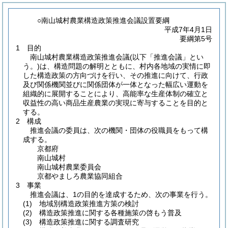
○南山城村農業構造政策推進会議設置要綱
平成7年4月1日
要綱第5号
1 目的
南山城村農業構造政策推進会議
(以下「推進会議」とい
う。)
は、構造問題の解明とともに、村内各地域の実情に即
した構造政策の方向づけを行い、その推進に向けて、行政
及び関係機関並びに関係団体が一体となった幅広い運動を
組織的に展開することにより、高能率な生産体制の確立と
収益性の高い商品生産農業の実現に寄与することを目的と
する。
2 構成
推進会議の委員は、次の機関・団体の役職員をもって構
成する。
京都府
南山城村
南山城村農業委員会
京都やましろ農業協同組合
3 事業
推進会議は、1の目的を達成するため、次の事業を行う。
(1)
地域別構造政策推進方策の検討
(2)
構造政策推進に関する各種施策の啓もう普及
(3)
構造政策推進に関する調査研究