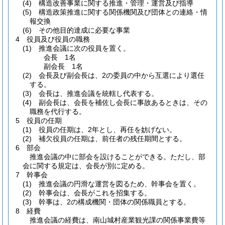
(4)
構造改善事業に関する推進・管理・運営及び指導
(5)
構造政策推進に関する関係機関及び団体との連絡・情
報交換
(6)
その他目的達成に必要な事業
4 役員及び役員の職務
(1)
推進会議に次の役員を置く。
会長 1名
副会長 1名
(2)
会長及び副会長は、2の委員の中から互選により選任
する。
(3)
会長は、推進会議を統轄し代表する。
(4)
副会長は、会長を補佐し会長に事故あるときは、その
職務を代行する。
5 役員の任期
(1)
役員の任期は、2年とし、再任を妨げない。
(2)
補欠役員の任期は、前任者の残任期間とする。
6 部会
推進会議の中に部会を設けることができる。ただし、部
会に関する規定は、会長が別に定める。
7 幹事会
(1)
推進会議の円滑な運営を図るため、幹事会を置く。
(2)
幹事会は、会長がこれを招集する。
(3)
幹事は、2の構成機関・団体の関係職員とする。
8 経費
推進会議の経費は、南山城村産業観光課の関係事業費等