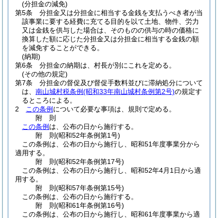
(分担金の減免)
第5条
分担金又は分担金に相当する金銭を支払うべき者が当
該事業に要する経費に充てる目的を以て土地、物件、労力
又は金銭を供与した場合は、そのものの供与の時の価格に
換算した額に応じた分担金又は分担金に相当する金銭の額
を減免することができる。
(納期)
第6条
分担金の納期は、村長が別にこれを定める。
(その他の規定)
第7条
分担金の督促及び督促手数料並びに滞納処分について
は、
南山城村税条例
(昭和33年南山城村条例第2号)
の規定す
るところによる。
2
この条例
について必要な事項は、規則で定める。
附
則
この条例
は、公布の日から施行する。
附
則
(昭和52年
条例第1号)
この条例は、公布の日から施行し、昭和51年度事業分から
適用する。
附
則
(昭和52年
条例第17号)
この条例は、公布の日から施行し、昭和52年4月1日から適
用する。
附
則
(昭和57年
条例第15号)
この条例は、公布の日から施行する。
附
則
(昭和61年
条例第16号)
この条例は、公布の日から施行し、昭和61年度事業から適