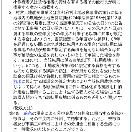
小作権者又は賃借権者の資格を有する者その他村長が特に
指定する者から徴収する。
2
村営土地改良事業又は京都府営土地改良事業の施行に係る
地域内の農地が土地改良法
(昭和24年法律第195号)
第113条
の2第2項の規定に基づく当該事業完了の公告の日
(その公告
に於て工事完了の日が示されたときは、その示された日)
の
属する年度の翌年度
(その年度の到来する以前に知事が規定
する場合にあつては、当該指定する年度)
から起算して8年
を経過しない間に農地以外に転用される場合
(当該転用に係
る農地の面積が知事の指定する面積を超えない場合又は知
事が補助金の返還を要しないものとして承認した場合を除
く。)
において、当該転用に係る農地
(以下「転用農地」と
いう。)
につき、土地改良法第3条に規定する資格を有する
ものから徴収する賦課の額は、村が府から交付を受けた補
助金の額及び村が負担した費用の合計額に相当するものを
前項
に規定する賦課金の算定方式により当該転用農地に割
りふつて得られる額
(当該転用に伴い遊休化する施設を目的
外用途に活用することにより生ずる収入がある場合には当
該収入額のうち当該転用農地に係るものを差引いた額)
とす
る。
(徴収方法)
第4条
前条
の規定による分担金及び分担金に相当する金銭の
徴収は、その年度内に分割して徴収する。
ただし、被徴収
者及び事業主の申出によりその分担金に相当する金銭につ
き一時徴収の方法をとることができる。