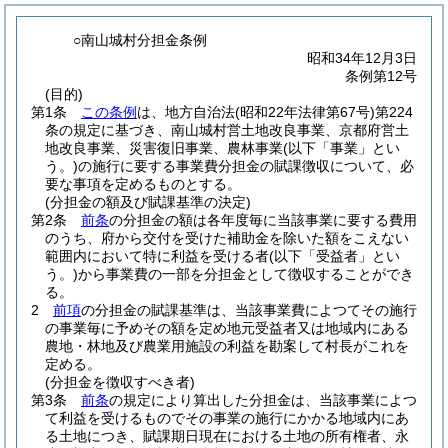
○南山城村分担金条例
昭和34年12月3日
条例第12号
(目的)
第1条
この条例
は、地方自治法
(昭和22年法律第67号)
第224
条の規定に基づき、南山城村営土地改良事業、京都府営土
地改良事業、災害復旧事業、農林事業
(以下「事業」とい
う。)
の施行に要する事業費分担金の賦課徴収について、必
要な事項を定めるものとする。
(分担金の額及び賦課基準の決定)
第2条
前条
の分担金の額は各年度毎に当該事業に要する費用
のうち、府から交付を受けた補助金を除いた額をこえない
範囲内において特に利益を受ける者
(以下「受益者」とい
う。)
から事業費の一部を分担金として徴収することができ
る。
2
前項
の分担金の賦課基準は、当該事業費によつてその施行
の事業毎に予めその額を定め地元受益者又は地域内にある
農地・林地及び農業用施設の利益を勘案して村長がこれを
定める。
(分担金を徴収すべき者)
第3条
前条
の規定により算出した分担金は、当該事業によつ
て利益を受けるものでその事業の施行にかかる地域内にあ
る土地につき、賦課期日現在における土地の所有権者、永