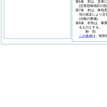
第6条
村は、災害
(災害危険地区の指
第7条
村は、林地
項の規定により災
(台帳の整備)
第8条
村長は、事
るものとする。
附
則
この条例
は、昭和