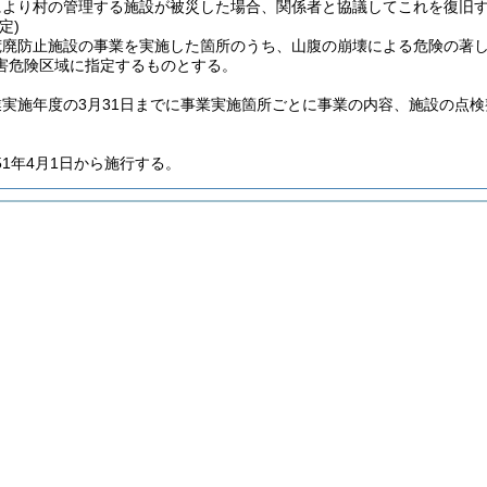
により村の管理する施設が被災した場合、関係者と協議してこれを復旧
定)
荒廃防止施設の事業を実施した箇所のうち、山腹の崩壊による危険の著
害危険区域に指定するものとする。
業実施年度の3月31日までに事業実施箇所ごとに事業の内容、施設の点
51年4月1日から施行する。