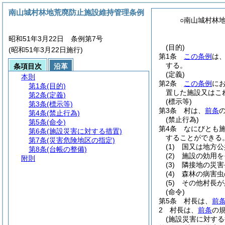
南山城村林地荒廃防止施設維持管理条例
○南山城村林
昭和51年3月22日 条例第7号
(目的)
(昭和51年3月22日施行)
第1条
この条例
は
する。
条項目次
沿革
(定義)
本則
第2条
この条例
に
第1条
(目的)
置した施設又はこ
第2条
(定義)
(標示等)
第3条
(標示等)
第3条
村は、
前条
第4条
(禁止行為)
(禁止行為)
第5条
(命令)
第4条
なにびとも
第6条
(施設災害に対する措置)
することができる
第7条
(災害危険地区の指定)
(1)
国又は地方公
第8条
(台帳の整備)
(2)
施設の効用を
附則
(3)
隣接地の災害
(4)
森林の病害虫
(5)
その他村長が
(命令)
第5条
村長は、
前
2
村長は、
前条
の
(施設災害に対する