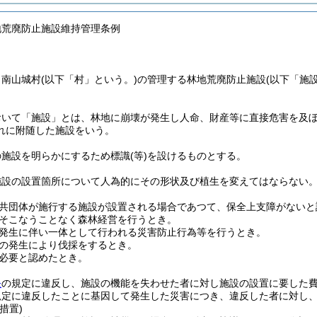
地荒廃防止施設維持管理条例
、南山城村
(以下「村」という。)
の管理する林地荒廃防止施設
(以下「施
おいて「施設」とは、林地に崩壊が発生し人命、財産等に直接危害を及
れに附随した施設をいう。
の施設を明らかにするため標識
(等)
を設けるものとする。
施設の設置箇所について人為的にその形状及び植生を変えてはならない
。
共団体が施行する施設が設置される場合であつて、保全上支障がないと
そこなうことなく森林経営を行うとき。
発生に伴い一体として行われる災害防止行為等を行うとき。
の発生により伐採をするとき。
必要と認めたとき。
条
の規定に違反し、施設の機能を失わせた者に対し施設の設置に要した
規定に違反したことに基因して発生した災害につき、違反した者に対し
措置)