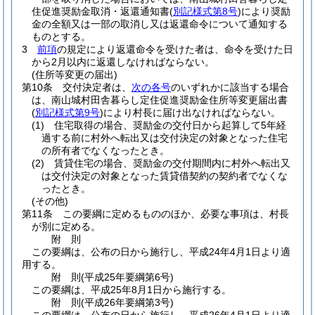
住促進奨励金取消・返還通知書
(
別記様式第8号
)
により奨励
金の全額又は一部の取消し又は返還命令について通知する
ものとする。
3
前項
の規定により返還命令を受けた者は、命令を受けた日
から2月以内に返還しなければならない。
(住所等変更の届出)
第10条
交付決定者は、
次の各号
のいずれかに該当する場合
は、南山城村田舎暮らし定住促進奨励金住所等変更届出書
(
別記様式第9号
)
により村長に届け出なければならない。
(1)
住宅取得の場合、奨励金の交付日から起算して5年経
過する前に村外へ転出又は交付決定の対象となった住宅
の所有者でなくなったとき。
(2)
賃貸住宅の場合、奨励金の交付期間内に村外へ転出又
は交付決定の対象となった賃貸借契約の契約者でなくな
ったとき。
(その他)
第11条
この要綱に定めるもののほか、必要な事項は、村長
が別に定める。
附
則
この要綱は、公布の日から施行し、平成24年4月1日より適
用する。
附
則
(平成25年
要綱第6号)
この要綱は、平成25年8月1日から施行する。
附
則
(平成26年
要綱第3号)