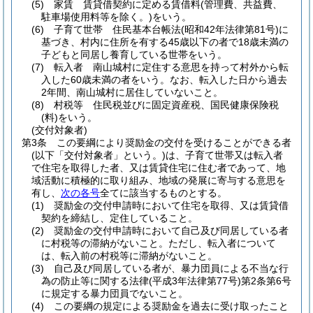
(5)
家賃 賃貸借契約に定める賃借料
(管理費、共益費、
駐車場使用料等を除く。)
をいう。
(6)
子育て世帯 住民基本台帳法
(昭和42年法律第81号)
に
基づき、村内に住所を有する45歳以下の者で18歳未満の
子どもと同居し養育している世帯をいう。
(7)
転入者 南山城村に定住する意思を持って村外から転
入した60歳未満の者をいう。
なお、転入した日から過去
2年間、南山城村に居住していないこと。
(8)
村税等 住民税並びに固定資産税、国民健康保険税
(料)
をいう。
(交付対象者)
第3条
この要綱により奨励金の交付を受けることができる者
(以下「交付対象者」という。)
は、子育て世帯又は転入者
で住宅を取得した者、又は賃貸住宅に住む者であって、地
域活動に積極的に取り組み、地域の発展に寄与する意思を
有し、
次の各号
全てに該当するものとする。
(1)
奨励金の交付申請時において住宅を取得、又は賃貸借
契約を締結し、定住していること。
(2)
奨励金の交付申請時において自己及び同居している者
に村税等の滞納がないこと。
ただし、転入者について
は、転入前の村税等に滞納がないこと。
(3)
自己及び同居している者が、暴力団員による不当な行
為の防止等に関する法律
(平成3年法律第77号)
第2条第6号
に規定する暴力団員でないこと。
(4)
この要綱の規定による奨励金を過去に受け取ったこと