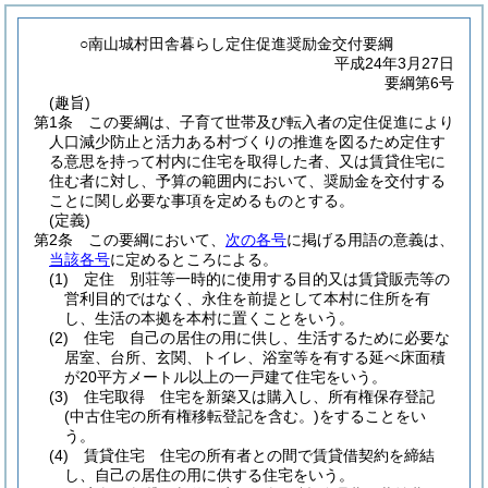
○南山城村田舎暮らし定住促進奨励金交付要綱
平成24年3月27日
要綱第6号
(趣旨)
第1条
この要綱は、子育て世帯及び転入者の定住促進により
人口減少防止と活力ある村づくりの推進を図るため定住す
る意思を持って村内に住宅を取得した者、又は賃貸住宅に
住む者に対し、予算の範囲内において、奨励金を交付する
ことに関し必要な事項を定めるものとする。
(定義)
第2条
この要綱において、
次の各号
に掲げる用語の意義は、
当該各号
に定めるところによる。
(1)
定住 別荘等一時的に使用する目的又は賃貸販売等の
営利目的ではなく、永住を前提として本村に住所を有
し、生活の本拠を本村に置くことをいう。
(2)
住宅 自己の居住の用に供し、生活するために必要な
居室、台所、玄関、トイレ、浴室等を有する延べ床面積
が20平方メートル以上の一戸建て住宅をいう。
(3)
住宅取得 住宅を新築又は購入し、所有権保存登記
(中古住宅の所有権移転登記を含む。)
をすることをい
う。
(4)
賃貸住宅 住宅の所有者との間で賃貸借契約を締結
し、自己の居住の用に供する住宅をいう。