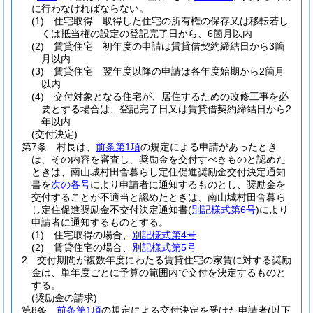
に行わなければならない。
(1)
住宅取得 取得した住宅の所有権の保存又は移転若し
くは抵当権の設定の登記完了日から、6箇月以内
(2)
賃貸住宅 初年度の申請は賃貸借契約締結日から3箇
月以内
(3)
賃貸住宅 翌年度以降の申請は各年度始期から2箇月
以内
(4)
交付対象となる住宅が、居住するための改修工事を必
要とする場合は、登記完了日又は賃貸借契約締結日から2
年以内
(交付決定)
第7条
村長は、
前条第1項
の規定による申請があったとき
は、その内容を審査し、奨励金を交付すべきものと認めた
ときは、南山城村田舎暮らし定住促進奨励金交付決定通知
書を
次の各号
により申請者に通知するものとし、奨励金を
交付することが不適当と認めたときは、南山城村田舎暮ら
し定住促進奨励金不交付決定通知書
(
別記様式第6号
)
により
申請者に通知するものとする。
(1)
住宅取得の場合、
別記様式第4号
(2)
賃貸住宅の場合、
別記様式第5号
2
交付期間が複数年度にわたる賃貸住宅の家賃に対する奨励
金は、単年度ごとに予算の範囲内で交付を決定するものと
する。
(奨励金の請求)
第8条
前条第1項
の規定による交付決定を受けた申請者
(以下