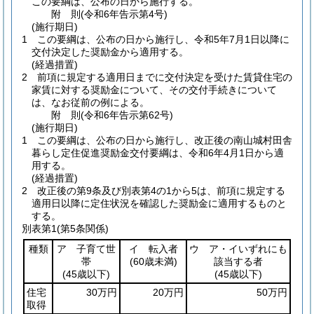
この要綱は、公布の日から施行する。
附
則
(令和6年
告示第4号)
(施行期日)
1
この要綱は、公布の日から施行し、令和5年7月1日以降に
交付決定した奨励金から適用する。
(経過措置)
2
前項に規定する適用日までに交付決定を受けた賃貸住宅の
家賃に対する奨励金について、その交付手続きについて
は、なお従前の例による。
附
則
(令和6年
告示第62号)
(施行期日)
1
この要綱は、公布の日から施行し、改正後の南山城村田舎
暮らし定住促進奨励金交付要綱は、令和6年4月1日から適
用する。
(経過措置)
2
改正後の第9条及び別表第4の1から5は、前項に規定する
適用日以降に定住状況を確認した奨励金に適用するものと
する。
別表第1
(第5条関係)
種類
ア 子育て世
イ 転入者
ウ ア・イいずれにも
帯
(60歳未満)
該当する者
(45歳以下)
(45歳以下)
住宅
30万円
20万円
50万円
取得