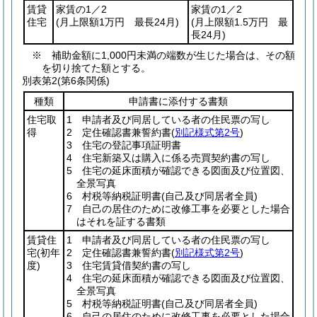
賃貸
家賃の1／2
家賃の1／2
住宅
(月上限額1万円 最長24月)
(月上限額1.5万円 最
長24月)
※ 補助金額に1,000円未満の端数が生じた場合は、その額
を切り捨てた額とする。
別表第2
(第6条関係)
種類
申請書に添付する書類
住宅取
1 申請者及び同居している者の住民票の写し
得
2 定住確認書兼誓約書
(
別記様式第2号
)
3 住宅の登記事項証明書
4 住宅新築又は購入に係る売買契約書の写し
5 住宅の延床面積が確認できる図面及び位置図、
全景写真
6 村税等納税証明書
(自己及び同居者全員)
7 自己の居住のために改修工事を必要とした場合
はそれを証する書類
賃貸住
1 申請者及び同居している者の住民票の写し
宅
(初年
2 定住確認書兼誓約書
(
別記様式第2号
)
度)
3 住宅賃貸借契約書の写し
4 住宅の延床面積が確認できる図面及び位置図、
全景写真
5 村税等納税証明書
(自己及び同居者全員)
6 自己の居住のために改修工事を必要とした場合