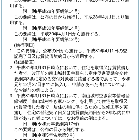
この要綱は、公布の日から施行し、平成26年4月1日より適
用する。
附
則
(平成28年
要綱第14号)
この要綱は、公布の日から施行し、平成28年4月1日より適
用する。
附
則
(平成30年
要綱第14号)
この要綱は、平成30年4月1日から施行する。
附
則
(平成31年
要綱第12号)
(施行期日)
1
この要綱は、公布の日から施行し、平成31年4月1日の登
記完了日又は賃貸借契約日から適用する。
(経過措置)
2
平成31年3月31日時点において、住宅を取得又は賃貸借し
た者で、改正前の南山城村田舎暮らし定住促進奨励金交付
要綱第3条に定める交付対象者に該当する者であって、令和
元年12月27日までに転入し、申請があった者については、
なお従前の例による。
3
平成31年3月31日時点において、南山城村空き家等情報登
録制度「南山城村空き家バンク」を利用して住宅を取得又
は賃貸借した者で、居住の用に供するために改修工事を実
施し、住宅の登記完了日又は賃貸借契約日から2年以内に申
請があった者については、なお従前の例による。
附
則
(令和元年
要綱第17号)
この要綱は、公布の日から施行する。
附
則
(令和5年
告示第9号)