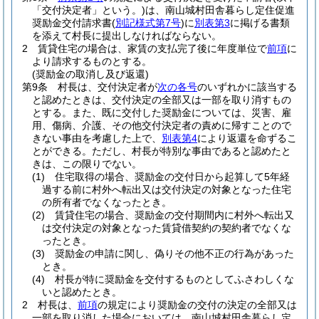
「交付決定者」という。)
は、南山城村田舎暮らし定住促進
奨励金交付請求書
(
別記様式第7号
)
に
別表第3
に掲げる書類
を添えて村長に提出しなければならない。
2
賃貸住宅の場合は、家賃の支払完了後に年度単位で
前項
に
より請求するものとする。
(奨励金の取消し及び返還)
第9条
村長は、交付決定者が
次の各号
のいずれかに該当する
と認めたときは、交付決定の全部又は一部を取り消すもの
とする。
また、既に交付した奨励金については、災害、雇
用、傷病、介護、その他交付決定者の責めに帰すことので
きない事由を考慮した上で、
別表第4
により返還を命ずるこ
とができる。
ただし、村長が特別な事由であると認めたと
きは、この限りでない。
(1)
住宅取得の場合、奨励金の交付日から起算して5年経
過する前に村外へ転出又は交付決定の対象となった住宅
の所有者でなくなったとき。
(2)
賃貸住宅の場合、奨励金の交付期間内に村外へ転出又
は交付決定の対象となった賃貸借契約の契約者でなくな
ったとき。
(3)
奨励金の申請に関し、偽りその他不正の行為があった
とき。
(4)
村長が特に奨励金を交付するものとしてふさわしくな
いと認めたとき。
2
村長は、
前項
の規定により奨励金の交付の決定の全部又は
一部を取り消した場合においては、南山城村田舎暮らし定