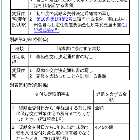
はそれを証する書類
賃貸住
1 初年度の奨励金交付決定通知書の写し
宅
(翌年
2
第10条第1項第2号
に該当する場合、南山城村
度以降)
田舎暮らし定住促進奨励金住所等変更届出書
(
別
記様式第9号
)
別表第3
(第8条関係)
種類
請求書に添付する書類
住宅取
1 奨励金交付決定通知書の写し
得
賃貸住
1 奨励金交付決定通知書の写し
宅
2 家賃を支払ったことを証明する書類
別表第4
(第9条関係)
交付決定取消事由
返還を命ずる金
額
1 奨励金交付日から1年経過する前に転
全額
出又は交付対象住宅の所有者でなくな
ったとき。
(第1項第1号)
2 奨励金交付日から1年以上2年未満で
4／5の額
転出又は交付対象住宅の所有者でなく
なったとき。
(第1項第1号)