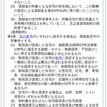
がないこと。
(5)
奨励金の対象となる住宅の所在地において、この要綱
の規定による奨励金を過去5年以内に受け取ったことがな
いこと。
(6)
奨励金の交付申請者本人が、対象住宅の登記名義人で
所有権の5割以上を有していること。又は賃貸借契約の契
約者であること。
(適用除外)
第4条
次の各号
のいずれかに該当する場合は、奨励金交付の
対象外とする。
(1)
取得及び賃借した住宅が、旅館業法
(昭和23年法律第
138号)
に規定する旅館・ホテル・簡易宿所・下宿及びこ
れに準ずる営業用宿泊施設とみなされるもの
(2)
取得及び賃借した住宅が
前号
に規定するもののほか、
一般的に民泊又は農泊と呼ばれる住宅を活用し宿泊サー
ビスを提供するものであって、長期滞在を許容するもの
(3)
取得及び賃借した住宅が、公営住宅、社宅、寮、寄宿
舎、社会福祉施設等の共同で生活するもの
(4)
取得及び賃借した住宅が、店舗等との併用住宅である
場合、居住用部分の延べ床面積が20平方メートル未満で
あるもの
(5)
住宅の一部を賃借する場合は、台所、玄関、トイレ、
浴室のいずれかが共用となるもの
(6)
契約書を交わさない住宅取得及び住宅賃借
(7)
無償譲渡又は相続による住宅取得及び無償による住宅