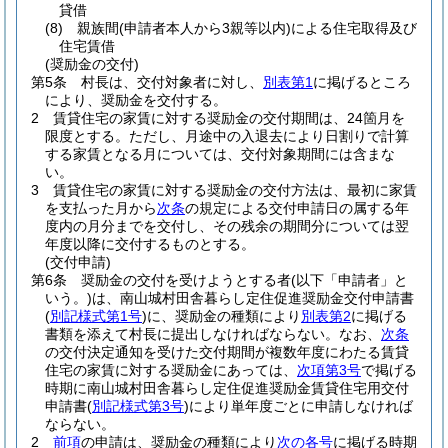
貸借
(8)
親族間
(申請者本人から3親等以内)
による住宅取得及び
住宅賃借
(奨励金の交付)
第5条
村長は、交付対象者に対し、
別表第1
に掲げるところ
により、奨励金を交付する。
2
賃貸住宅の家賃に対する奨励金の交付期間は、24箇月を
限度とする。
ただし、月途中の入退去により日割りで計算
する家賃となる月については、交付対象期間には含まな
い。
3
賃貸住宅の家賃に対する奨励金の交付方法は、最初に家賃
を支払った月から
次条
の規定による交付申請日の属する年
度内の月分までを交付し、その残余の期間分については翌
年度以降に交付するものとする。
(交付申請)
第6条
奨励金の交付を受けようとする者
(以下「申請者」と
いう。)
は、南山城村田舎暮らし定住促進奨励金交付申請書
(
別記様式第1号
)
に、奨励金の種類により
別表第2
に掲げる
書類を添えて村長に提出しなければならない。
なお、
次条
の交付決定通知を受けた交付期間が複数年度にわたる賃貸
住宅の家賃に対する奨励金にあっては、
次項第3号
で掲げる
時期に南山城村田舎暮らし定住促進奨励金賃貸住宅用交付
申請書
(
別記様式第3号
)
により単年度ごとに申請しなければ
ならない。
2
前項
の申請は、奨励金の種類により
次の各号
に掲げる時期