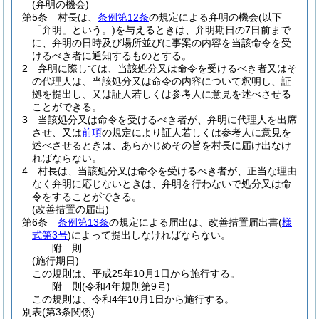
(弁明の機会)
第5条
村長は、
条例第12条
の規定による弁明の機会
(以下
「弁明」という。)
を与えるときは、弁明期日の7日前まで
に、弁明の日時及び場所並びに事案の内容を当該命令を受
けるべき者に通知するものとする。
2
弁明に際しては、当該処分又は命令を受けるべき者又はそ
の代理人は、当該処分又は命令の内容について釈明し、証
拠を提出し、又は証人若しくは参考人に意見を述べさせる
ことができる。
3
当該処分又は命令を受けるべき者が、弁明に代理人を出席
させ、又は
前項
の規定により証人若しくは参考人に意見を
述べさせるときは、あらかじめその旨を村長に届け出なけ
ればならない。
4
村長は、当該処分又は命令を受けるべき者が、正当な理由
なく弁明に応じないときは、弁明を行わないで処分又は命
令をすることができる。
(改善措置の届出)
第6条
条例第13条
の規定による届出は、改善措置届出書
(
様
式第3号
)
によって提出しなければならない。
附
則
(施行期日)
この規則は、平成25年10月1日から施行する。
附
則
(令和4年
規則第9号)
この規則は、令和4年10月1日から施行する。
別表
(第3条関係)