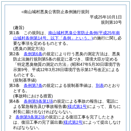
○南山城村悪臭公害防止条例施行規則
平成25年10月1日
規則第10号
(趣旨)
第1条
この規則は、
南山城村悪臭公害防止条例
(平成25年南
山城村条例第14号。以下「条例」という。)
の施行に関し必
要な事項を定めるものとする。
(悪臭の測定方法)
第2条
条例第6条
の規定により行う悪臭の測定方法は、悪臭
防止法施行規則第5条の規定に基づき、環境大臣が定める
「特定悪臭物質の測定の方法」
(昭和47年5月30日環境庁告
示第9号、平成12年3月28日環境庁告示第17号改正)
による
ものとする。
(規制基準値)
第3条
条例第7条
の規定による規制基準値は、
別表
のとおり
とする。
(事故時における措置)
第4条
条例第9条第1項
の規定による事故の報告は、電話に
よる緊急報告及び事故報告書
(
様式第1号
)
によって、直ちに
村長に届け出なければならない。
2
条例第9条第2項
の規定による復旧工事を完了したとき
は、復旧工事の完了届出書
(
様式第2号
)
によって提出しなけ
ればならない。