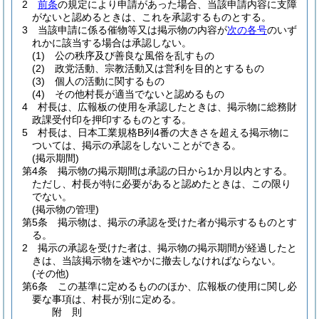
2
前条
の規定により申請があった場合、当該申請内容に支障
がないと認めるときは、これを承認するものとする。
3
当該申請に係る催物等又は掲示物の内容が
次の各号
のいず
れかに該当する場合は承認しない。
(1)
公の秩序及び善良な風俗を乱すもの
(2)
政党活動、宗教活動又は営利を目的とするもの
(3)
個人の活動に関するもの
(4)
その他村長が適当でないと認めるもの
4
村長は、広報板の使用を承認したときは、掲示物に総務財
政課受付印を押印するものとする。
5
村長は、日本工業規格B列4番の大きさを超える掲示物に
ついては、掲示の承認をしないことができる。
(掲示期間)
第4条
掲示物の掲示期間は承認の日から1か月以内とする。
ただし、村長が特に必要があると認めたときは、この限り
でない。
(掲示物の管理)
第5条
掲示物は、掲示の承認を受けた者が掲示するものとす
る。
2
掲示の承認を受けた者は、掲示物の掲示期間が経過したと
きは、当該掲示物を速やかに撤去しなければならない。
(その他)
第6条
この基準に定めるもののほか、広報板の使用に関し必
要な事項は、村長が別に定める。
附
則