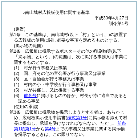
○南山城村広報板使用に関する基準
平成30年4月27日
訓令第1号
(趣旨)
第1条
この基準は、南山城村
(以下「村」という。)
の設置す
る広報板の使用に関し必要な事項を定めるものとする。
(掲示物の範囲)
第2条
広報板に掲示するポスターその他の印刷物等
(以下
「掲示物」という。)
の範囲は、次に掲げる事務又は事業に
関するものとする。
(1)
村が行う事務又は事業
(2)
国、府その他の官公署が行う事務又は事業
(3)
区・自治会が行う事務又は事業
(4)
村内の小・中学校が行う事務又は事業
(5)
村が共催し、又は後援する事業
(6)
前各号
に掲げるもののほか、村長が特に適当であると
認める事業
(使用の承認)
第3条
広報板に掲示物を掲示しようとする者は、あらかじ
め、広報板掲示使用申請書
(
様式第1号
)
に掲示物を添えて村
長に提出し、承認を受けなければならない。
ただし、
前条
第1項第1号
から
第4号
までの事務又は事業に関する掲示物
を掲示するときは、この限りでない。