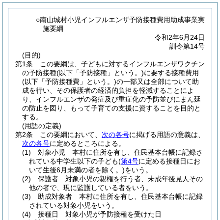
○南山城村小児インフルエンザ予防接種費用助成事業実
施要綱
令和2年6月24日
訓令第14号
(目的)
第1条
この要綱は、子どもに対するインフルエンザワクチン
の予防接種
(以下「予防接種」という。)
に要する接種費用
(以下「予防接種費」という。)
の一部又は全部について助
成を行い、その保護者の経済的負担を軽減することによ
り、インフルエンザの発症及び重症化の予防並びにまん延
の防止を図り、もって子育ての支援に資することを目的と
する。
(用語の定義)
第2条
この要綱において、
次の各号
に掲げる用語の意義は、
次の各号
に定めるところによる。
(1)
対象小児 本村に住所を有し、住民基本台帳に記録さ
れている中学生以下の子ども
(
第4号
に定める接種日にお
いて生後6月未満の者を除く。)
をいう。
(2)
保護者 対象小児の親権を行う者、未成年後見人その
他の者で、現に監護している者をいう。
(3)
助成対象者 本村に住所を有し、住民基本台帳に記録
されている対象小児をいう。
(4)
接種日 対象小児が予防接種を受けた日