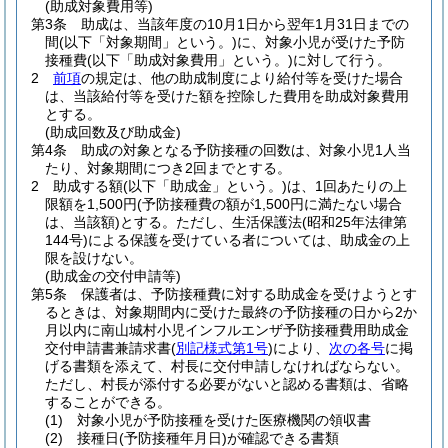
(助成対象費用等)
第3条
助成は、当該年度の10月1日から翌年1月31日までの
間
(以下「対象期間」という。)
に、対象小児が受けた予防
接種費
(以下「助成対象費用」という。)
に対して行う。
2
前項
の規定は、他の助成制度により給付等を受けた場合
は、当該給付等を受けた額を控除した費用を助成対象費用
とする。
(助成回数及び助成金)
第4条
助成の対象となる予防接種の回数は、対象小児1人当
たり、対象期間につき2回までとする。
2
助成する額
(以下「助成金」という。)
は、1回あたりの上
限額を1,500円
(予防接種費の額が1,500円に満たない場合
は、当該額)
とする。
ただし、生活保護法
(昭和25年法律第
144号)
による保護を受けている者については、助成金の上
限を設けない。
(助成金の交付申請等)
第5条
保護者は、予防接種費に対する助成金を受けようとす
るときは、対象期間内に受けた最終の予防接種の日から2か
月以内に南山城村小児インフルエンザ予防接種費用助成金
交付申請書兼請求書
(
別記様式第1号
)
により、
次の各号
に掲
げる書類を添えて、村長に交付申請しなければならない。
ただし、村長が添付する必要がないと認める書類は、省略
することができる。
(1)
対象小児が予防接種を受けた医療機関の領収書
(2)
接種日
(予防接種年月日)
が確認できる書類