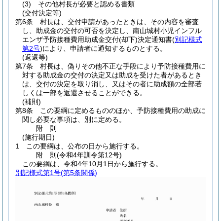
(3)
その他村長が必要と認める書類
(交付決定等)
第6条
村長は、交付申請があったときは、その内容を審査
し、助成金の交付の可否を決定し、南山城村小児インフル
エンザ予防接種費用助成金交付
(却下)
決定通知書
(
別記様式
第2号
)
により、申請者に通知するものとする。
(返還等)
第7条
村長は、偽りその他不正な手段により予防接種費用に
対する助成金の交付の決定又は助成を受けた者があるとき
は、交付の決定を取り消し、又はその者に助成額の全部若
しくは一部を返還させることができる。
(補則)
第8条
この要綱に定めるもののほか、予防接種費用の助成に
関し必要な事項は、別に定める。
附
則
(施行期日)
1
この要綱は、公布の日から施行する。
附
則
(令和4年
訓令第12号)
この要綱は、令和4年10月1日から施行する。
別記様式第1号
(第5条関係)