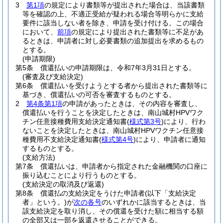
3
第1項
の規定により書類等が提出された場合は、当該書類
等を確認の上、不適正受給が疑われる場合等明らかに支給
要件に該当しない者を除き、申請を受け付ける。
この場合
において、
前項
の規定により提出された書類等に不足があ
るときは、申請者に対し必要書類の追加提出を求めるもの
とする。
(申請期限)
第5条
償還払いの申請期限は、令和7年3月31日とする。
(審査及び支給決定)
第6条
償還払いを受けようとする者から提出された書類等に
基づき、償還払いの可否を審査するものとする。
2
第4条第1項
の申請があったときは、その内容を審査し、
償還払いを行うことを決定したときは、南山城村HPVワク
チン任意接種費用支給決定通知書
(
様式第3号
)
により、行わ
ないことを決定したときは、南山城村HPVワクチン任意接
種費用不支給決定通知書
(
様式第4号
)
により、申請者に通知
するものとする。
(支給方法)
第7条
償還払いは、申請者から指定された金融機関の口座に
振り込むことにより行うものとする。
(支給決定の取消及び返還)
第8条
償還払の支給決定をうけた申請者
(以下「支給決定
者」という。)
が
次の各号
のいずれかに該当するときは、当
該支給決定を取り消し、その償還を受けた額に相当する額
の全部又は一部を返還させることができる。