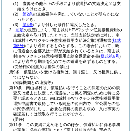
(1)
虚偽その他不正の手段により償還払の支給決定又は支
給をうけたとき。
(2)
第2条
の支給要件を満たしていないことが明らかにな
ったとき。
(3)
第4条
により付した条件に違反したとき。
2
前項
の規定により、南山城村HPVワクチン任意接種費用の
支給決定を取り消したときは、当該支給決定者に対し、南
山城村HPVワクチン任意接種費用支給決定取消通知書
(
様式
第5号
)
により通知するものとする。
この場合において、既
に償還金の全部又は一部が支給されているときは、南山城
村HPVワクチン任意接種費用支給金返還命令書
(
様式第6号
)
により適当な期限を定めてその返還を命ずるものとする。
(受給権の譲渡又は担保の禁止)
第9条
償還払いを受ける権利は、譲り渡し、又は担保に供し
てはならない。
(関係機関との連携等)
第10条
南山城村は、償還払いを行うことの決定のための調
査又は過去に決定した償還払いに係る調査のために特に必
要と認めるときは、南山城村HPVワクチン任意接種費用償
還払申請書で取得している同意の範囲内で、官公署その他
の関係機関に対し、必要な資料の提供を求め、又は事実の
確認若しくは聴取を行うことができる。
(委任)
第11条
この要綱に定めるもののほか、償還払いに係る事務
の実施に必要な事項について南山城村長が別に定める。