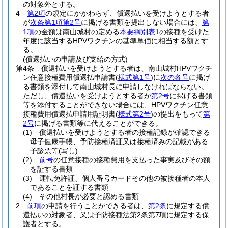
の対象外とする。
4
第2項
の規定にかかわらず、償還払いを受けようとする者
が
次条第1項第2号
に掲げる書類を提出しない場合には、
第
1項
の金額は南山城村の定める
本要綱別表1
の接種を受けた
年度に該当するHPVワクチンの基準単価に相当する額とす
る。
(償還払いの申請及び支給の方式)
第4条
償還払いを受けようとする者は、南山城村HPVワクチ
ン任意接種費用償還払申請書
(
様式第1号
)
に
次の各号
に掲げ
る書類を添付して南山城村長に申請しなければならない。
ただし、償還払いを受けようとする者が
第2号
に掲げる書類
等を添付することができない場合には、HPVワクチン任意
接種費用償還払申請用証明書
(
様式第2号
)
の提出をもって
第
2号
に掲げる書類等に代えることができる。
(1)
償還払いを受けようとする者の接種記録が確認できる
母子健康手帳、予防接種済証又は接種済みの記載がある
予診票等
(写し)
(2)
前号
の任意接種の接種費用を支払った事実及びその額
を証する書類
(3)
運転免許証、個人番号カードその他の被接種者の本人
であることを証する書類
(4)
その他村長が必要と認める書類
2
前項
の申請を行うことができる者は、
第2条
に規定する償
還払いの対象者、又は予防接種法第2条第7項に規定する保
護者とする。