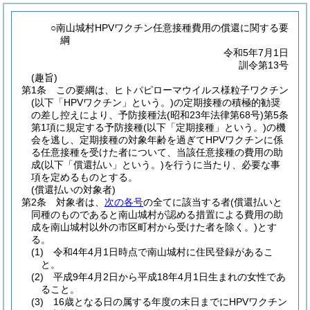
○南山城村HPVワクチン任意接種費用の償還に関する要
綱
令和5年7月1日
訓令第13号
(趣旨)
第1条
この要綱は、ヒトパピローマウイルス様粒子ワクチン
(以下「HPVワクチン」という。)
の定期接種の積極的勧奨
の差し控えにより、予防接種法
(昭和23年法律第68号)
第5条
第1項に規定する予防接種
(以下「定期接種」という。)
の機
会を逃し、定期接種の対象年齢を過ぎてHPVワクチンに係
る任意接種を受けた者について、当該任意接種の費用の助
成
(以下「償還払い」という。)
を行うに当たり、必要な事
項を定めるものとする。
(償還払いの対象者)
第2条
対象者は、
次の各号
の全てに該当する者
(償還払いと
同種のものであると南山城村が認める措置による費用の助
成を南山城村以外の市区町村から受けた者を除く。)
とす
る。
(1)
令和4年4月1日時点で南山城村に住民登録があるこ
と。
(2)
平成9年4月2日から平成18年4月1日生まれの女性であ
ること。
(3)
16歳となる日の属する年度の末日までにHPVワクチン