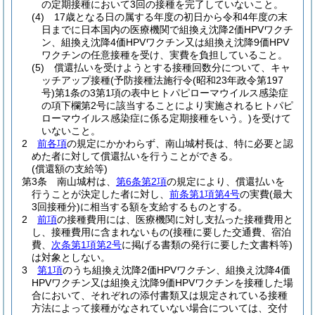
の定期接種において3回の接種を完了していないこと。
(4)
17歳となる日の属する年度の初日から令和4年度の末
日までに日本国内の医療機関で組換え沈降2価HPVワクチ
ン、組換え沈降4価HPVワクチン又は組換え沈降9価HPV
ワクチンの任意接種を受け、実費を負担していること。
(5)
償還払いを受けようとする接種回数分について、キャ
ッチアップ接種
(予防接種法施行令
(昭和23年政令第197
号)
第1条の3第1項の表中ヒトパピローマウイルス感染症
の項下欄第2号に該当することにより実施されるヒトパピ
ローマウイルス感染症に係る定期接種をいう。)
を受けて
いないこと。
2
前各項
の規定にかかわらず、南山城村長は、特に必要と認
めた者に対して償還払いを行うことができる。
(償還額の支給等)
第3条
南山城村は、
第6条第2項
の規定により、償還払いを
行うことが決定した者に対し、
前条第1項第4号
の実費
(最大
3回接種分)
に相当する額を支給するものとする。
2
前項
の接種費用には、医療機関に対し支払った接種費用と
し、接種費用に含まれないもの
(接種に要した交通費、宿泊
費、
次条第1項第2号
に掲げる書類の発行に要した文書料等)
は対象としない。
3
第1項
のうち組換え沈降2価HPVワクチン、組換え沈降4価
HPVワクチン又は組換え沈降9価HPVワクチンを接種した場
合において、それぞれの添付書類又は規定されている接種
方法によって接種がなされていない場合については、交付