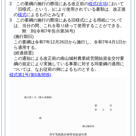
2
この要綱の施行の際現にある改正前の
様式
(
次項
において
「旧様式」という。)
により使用されている書類は、改正後
の
様式
によるものとみなす。
3
この要綱の施行の際現にある旧様式による用紙について
は、当分の間、これを取り繕って使用することができる。
附
則
(令和7年
告示第36号)
(施行期日)
この要綱は令和7年12月26日から施行し、令和7年4月1日か
ら適用する。
(経過措置)
この通知による改正前の南山城村農業経営開始資金交付要
綱の規定により実施している事業に対する同要綱の適用に
ついては、なお従前の例によるものとする。
様式第1号
(第6条関係)