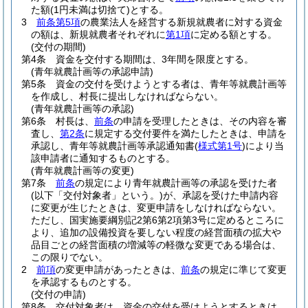
た額
(1円未満は切捨て)
とする。
3
前条第5項
の農業法人を経営する新規就農者に対する資金
の額は、新規就農者それぞれに
第1項
に定める額とする。
(交付の期間)
第4条
資金を交付する期間は、3年間を限度とする。
(青年就農計画等の承認申請)
第5条
資金の交付を受けようとする者は、青年等就農計画等
を作成し、村長に提出しなければならない。
(青年就農計画等の承認)
第6条
村長は、
前条
の申請を受理したときは、その内容を審
査し、
第2条
に規定する交付要件を満たしたときは、申請を
承認し、青年等就農計画等承認通知書
(
様式第1号
)
により当
該申請者に通知するものとする。
(青年就農計画等の変更)
第7条
前条
の規定により青年就農計画等の承認を受けた者
(以下「交付対象者」という。)
が、承認を受けた申請内容
に変更が生じたときは、変更申請をしなければならない。
ただし、国実施要綱別記2第6第2項第3号に定めるところに
より、追加の設備投資を要しない程度の経営面積の拡大や
品目ごとの経営面積の増減等の軽微な変更である場合は、
この限りでない。
2
前項
の変更申請があったときは、
前条
の規定に準じて変更
を承認するものとする。
(交付の申請)
第8条
交付対象者は、資金の交付を受けようとするときは、