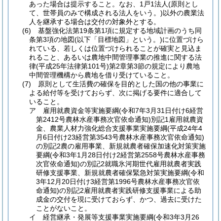
あった場合は提示すること。
なお、1戸1法人
(原則とし
て、世帯員のみで構成される法人をいう。)
以外の農業法
人を継承する場合は交付の対象外とする。
(6)
基盤強化法第19条第1項に規定する地域計画のうち同
条第3項の地図
(以下「目標地図」という。)
に位置づけら
れている、若しくは位置づけられることが確実と見込ま
れること、あるいは農地中間管理事業の推進に関する法
律
(平成25年法律第101号)
第2章第3節の規定により農地
中間管理機構から農地を借り受けていること。
(7)
原則として生活費の確保を目的とした国の他の事業に
よる給付等を受けておらず、次に掲げる要件に適合して
いること。
ア
雇用就農資金等実施要綱
(令和7年3月31日付け6経営
第2412号農林水産事務次官依命通知)
別記1雇用就農資
金、農業人材力強化総合支援事業実施要綱
(平成24年4
月6日付け23経営第3543号農林水産事務次官依命通知)
の別記2農の雇用事業、新規就農者確保加速化対策実施
要綱
(令和3年1月28日付け2経営第2558号農林水産事務
次官依命通知)
の別記2就職氷河期世代雇用就農者実践
研修支援事業、新規就農者確保緊急対策実施要綱
(令和
3年12月20日付け3経営第1996号農林水産事務次官依
命通知)
の別記2雇用就農者実践研修支援事業による助
成金の交付を現に受けておらず、かつ、過去に受けた
ことがないこと。
イ
経営継承・発展等支援事業実施要綱
(令和3年3月26