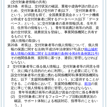
(交付対象者情報の共有)
第19条
村長は、交付状況の確認、重複や虚偽申請の防止の
ため、交付対象者及び交付終了者
(以下、「交付対象者等」
という。)
の同意を得て、全国農業委員会ネットワーク機構
が作成する交付対象者に関するデータベース
(以下「データ
ベース」という。)
に交付対象者の基本情報
(氏名、生年月
日、住所等の情報をいう。)
、青年等就農計画等の内容、資
金の交付状況、就農状況を登録し、事業関係機関と共有す
るものとする。
(個人情報の取扱い)
第20条
村長は、交付対象者等の個人情報について、個人情
報の保護に関する法律
(平成15年法律第57号)
及び
南山城村
個人情報の保護に関する法律施行条例
(令和4年条例第21号)
その他関係条例、規則等に基づき、適切に管理しなければ
ならない。
2
交付対象者等に係る個人情報は、交付対象者等の同意を得
て、次に掲げる目的のために利用し、また必要に応じて当
該交付対象者等の支援に携わる関係機関等
(事業関係機関を
含む。以下「支援関係機関等」という。)
に提供することが
できる。
この場合において、支援関係機関等は、
前項
の規
定に準じて個人情報を適切に管理しなければならない。
(1)
青年等就農計画等の承認及び資金の交付に係る事務等
(2)
交付対象者に対するフォローアップ活動
(就農状況の
確認、サポート体制による相談対応、指導等のことをい
う。)