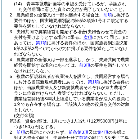
(14)
青年等就農計画等の承認を受けているが、承認され
た交付期間に応じた資金の交付が完了していないこと。
2
農業経営の全部又は一部を継承する場合は、
前項
に掲げる
要件のほか、国実施要綱別記2第5第2項第1号オに規定する
要件を満たしていなければならない。
3
夫婦共同で農業経営を開始する場合
(夫婦合わせて資金の
交付を受けようとする場合に限る。
次項
において同じ。)
に
あっては、
第1項
に掲げる要件のほか、国実施要綱別記2第
5第2項第2号イ
(ア)
から
(ウ)
に掲げる要件を満たしていなけ
ればならない。
4
農業経営の全部又は一部を継承し、かつ、夫婦共同で農業
経営を開始する場合にあっては、
前3項
の要件を満たしてい
なければならない。
5
複数の新規就農者が農業法人を設立し、共同経営する場合
における当該新規就農者にあっては、
第1項
に掲げる要件の
ほか、当該農業法人及び新規就農者それぞれが京力農場プ
ランに位置付けられた者等でなければならない。
ただし、
農業経営開始後3年以上経過している農業者が法人の役員に
1名でも存在する場合は、当該法人の他の役員も交付の対象
としない。
(交付金額)
第3条
資金の額は、1月につき1人当たり12万5000円
(1年に
つき150万円)
とする。
2
前項
の規定にかかわらず、
前条第3項
又は
第4項
の夫婦に
対する資金の額は、夫婦合わせて
前項
の額に1.5を乗じて得