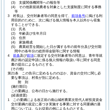
(3)
支援関係機関等への報告等
(4)
その他新規就農者を対象とした支援制度に関する事務
等
3
村長は、交付対象者等の同意を得て、
前項各号
に掲げる利
用目的のために、次に掲げる個人情報を本人以外から収集
することができる。
(1)
氏名
(2)
年齢及び生年月日
(3)
住所
(4)
家族構成
(5)
農業経営を開始した日が属する年の前年分及び交付期
間中の各年分の総所得金額等に関する情報
4
前条
及び
前項
に規定する交付対象者等の同意は、青年等就
農計画の認定申請に係る個人情報の取扱い等に関する同意
書の提出によるものとする。
(その他)
第21条
この告示に定めるもののほか、資金の交付に関し必
要な事項は、村長が別に定める。
附
則
(施行期日)
この要綱は、公布の日から施行する。
(経過措置)
1
この要綱による改正前の南山城村農業次世代人材投資資金
交付要綱の規定に基づき実施する事業に対する同要綱の適
用については、なお従前の例によるものとする。