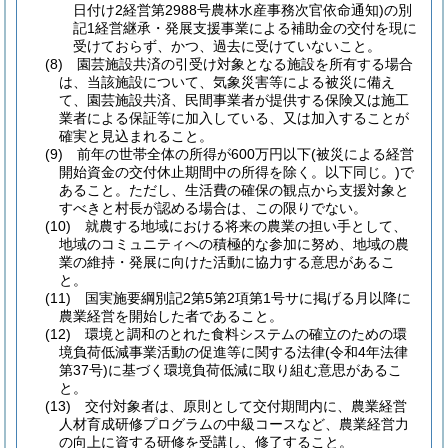
日付け2経営第2988号農林水産事務次官依命通知)
の別
記1経営継承・発展支援事業による補助金の交付を現に
受けておらず、かつ、過去に受けていないこと。
(8)
園芸施設共済の引受け対象となる施設を所有する場合
は、当該施設について、気象災害等による被災に備え
て、園芸施設共済、民間事業者が提供する保険又は施工
業者による保証等に加入している、又は加入することが
確実と見込まれること。
(9)
前年の世帯全体の所得が600万円以下
(被災による経営
開始資金の交付休止期間中の所得を除く。以下同じ。)
で
あること。
ただし、生活費の確保の観点から支援対象と
すべきと村長が認める場合は、この限りでない。
(10)
就農する地域における将来の農業の担い手として、
地域のコミュニティへの積極的な参加に努め、地域の農
業の維持・発展に向けた活動に協力する意思があるこ
と。
(11)
国実施要綱別記2第5第2項第1号サに掲げる月以降に
農業経営を開始した者であること。
(12)
環境と調和のとれた食料システムの確立のための環
境負荷低減事業活動の促進等に関する法律
(令和4年法律
第37号)
に基づく環境負荷低減に取り組む意思があるこ
と。
(13)
交付対象者は、原則として交付期間内に、農業経営
人材育成研修プログラムの中級コースなど、農業経営力
の向上に資する研修を受講し、修了すること。