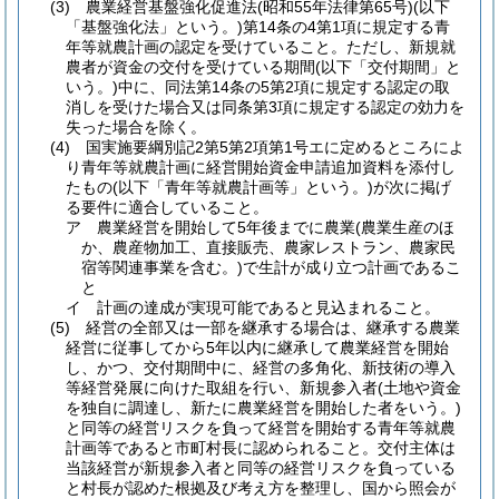
(3)
農業経営基盤強化促進法
(昭和55年法律第65号)
(以下
「基盤強化法」という。)
第14条の4第1項に規定する青
年等就農計画の認定を受けていること。
ただし、新規就
農者が資金の交付を受けている期間
(以下「交付期間」と
いう。)
中に、同法第14条の5第2項に規定する認定の取
消しを受けた場合又は同条第3項に規定する認定の効力を
失った場合を除く。
(4)
国実施要綱別記2第5第2項第1号エに定めるところによ
り青年等就農計画に経営開始資金申請追加資料を添付し
たもの
(以下「青年等就農計画等」という。)
が次に掲げ
る要件に適合していること。
ア
農業経営を開始して5年後までに農業
(農業生産のほ
か、農産物加工、直接販売、農家レストラン、農家民
宿等関連事業を含む。)
で生計が成り立つ計画であるこ
と
イ
計画の達成が実現可能であると見込まれること。
(5)
経営の全部又は一部を継承する場合は、継承する農業
経営に従事してから5年以内に継承して農業経営を開始
し、かつ、交付期間中に、経営の多角化、新技術の導入
等経営発展に向けた取組を行い、新規参入者
(土地や資金
を独自に調達し、新たに農業経営を開始した者をいう。)
と同等の経営リスクを負って経営を開始する青年等就農
計画等であると市町村長に認められること。
交付主体は
当該経営が新規参入者と同等の経営リスクを負っている
と村長が認めた根拠及び考え方を整理し、国から照会が