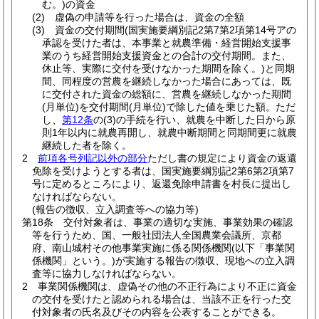
む。)
の資金
(2)
虚偽の申請等を行った場合は、資金の全額
(3)
資金の交付期間
(国実施要綱別記2第7第2項第14号アの
承認を受けた者は、本事業と就農準備・経営開始支援事
業のうち経営開始支援資金との合計の交付期間。また、
休止等、実際に交付を受けなかった期間を除く。)
と同期
間、同程度の営農を継続しなかった場合にあっては、既
に交付された資金の総額に、営農を継続しなかった期間
(月単位)
を交付期間
(月単位)
で除した値を乗じた額。
ただ
し、
第12条
の
(3)
の手続を行い、就農を中断した日から原
則1年以内に就農再開し、就農中断期間と同期間更に就農
継続した者を除く。
2
前項各号列記以外の部分
ただし書の規定により資金の返還
免除を受けようとする者は、国実施要綱別記2第6第2項第7
号に定めるところにより、返還免除申請書を村長に提出し
なければならない。
(報告の徴収、立入調査等への協力等)
第18条
交付対象者は、事業の適切な実施、事業効果の確認
等を行うため、国、一般社団法人全国農業会議所、京都
府、南山城村その他事業実施に係る関係機関
(以下「事業関
係機関」という。)
が実施する報告の徴収、現地への立入調
査等に協力しなければならない。
2
事業関係機関は、虚偽その他の不正行為により不正に資金
の交付を受けたと認められる場合は、当該不正を行った交
付対象者の氏名及びその内容を公表することができる。