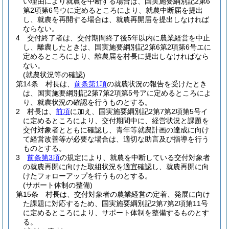
い理由により就農を中断する場合は、国実施要綱別記2第6
第2項第6号ウに定めるところにより、就農中断届を提出
し、就農を再開する場合は、就農再開届を提出しなければ
ならない。
4
交付終了者は、交付期間終了後5年以内に農業経営を中止
し、離農したときは、国実施要綱別記2第6第2項第6号エに
定めるところにより、離農届を村長に提出しなければなら
ない。
(就農状況等の確認)
第14条
村長は、
前条第1項
の就農状況の報告を受けたとき
は、国実施要綱別記2第7第2項第5号アに定めるところによ
り、就農状況の確認を行うものとする。
2
村長は、
前項
に加え、国実施要綱別記2第7第2項第5号イ
に定めるところにより、交付期間中に、経営状況と課題を
交付対象者とともに確認し、青年等就農計画の達成に向け
て経営改善等が必要な場合は、適切な助言及び指導を行う
ものとする。
3
前条第3項
の規定により、就農を中断している交付対象者
の就農再開に向けた取組状況を適宜確認し、就農再開に向
けたフォローアップを行うものとする。
(サポート体制の整備)
第15条
村長は、交付対象者の農業経営の定着、発展に向け
た課題に対応するため、国実施要綱別記2第7第2項第11号
に定めるところにより、サポート体制を整備するものとす
る。