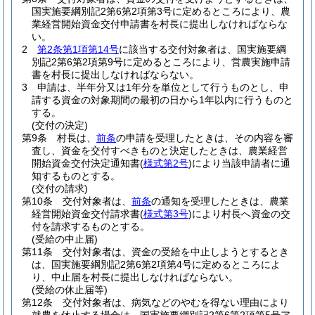
国実施要綱別記2第6第2項第3号に定めるところにより、農
業経営開始資金交付申請書を村長に提出しなければならな
い。
2
第2条第1項第14号
に該当する交付対象者は、国実施要綱
別記2第6第2項第9号に定めるところにより、営農実施申請
書を村長に提出しなければならない。
3
申請は、半年分又は1年分を単位として行うものとし、申
請する資金の対象期間の最初の日から1年以内に行うものと
する。
(交付の決定)
第9条
村長は、
前条
の申請を受理したときは、その内容を審
査し、資金を交付すべきものと決定したときは、農業経営
開始資金交付決定通知書
(
様式第2号
)
により当該申請者に通
知するものとする。
(交付の請求)
第10条
交付対象者は、
前条
の通知を受理したときは、農業
経営開始資金交付請求書
(
様式第3号
)
により村長へ資金の交
付を請求するものとする。
(受給の中止届)
第11条
交付対象者は、資金の受給を中止しようとするとき
は、国実施要綱別記2第6第2項第4号に定めるところによ
り、中止届を村長に提出しなければならない。
(受給の休止届等)
第12条
交付対象者は、病気などのやむを得ない理由により