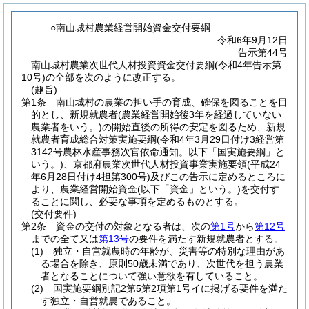
○南山城村農業経営開始資金交付要綱
令和6年9月12日
告示第44号
南山城村農業次世代人材投資資金交付要綱(令和4年告示第
10号)の全部を次のように改正する。
(趣旨)
第1条
南山城村の農業の担い手の育成、確保を図ることを目
的とし、新規就農者
(農業経営開始後3年を経過していない
農業者をいう。)
の開始直後の所得の安定を図るため、新規
就農者育成総合対策実施要綱
(令和4年3月29日付け3経営第
3142号農林水産事務次官依命通知。以下「国実施要綱」と
いう。)
、京都府農業次世代人材投資事業実施要領
(平成24
年6月28日付け4担第300号)
及びこの告示に定めるところに
より、農業経営開始資金
(以下「資金」という。)
を交付す
ることに関し、必要な事項を定めるものとする。
(交付要件)
第2条
資金の交付の対象となる者は、次の
第1号
から
第12号
までの全て又は
第13号
の要件を満たす新規就農者とする。
(1)
独立・自営就農時の年齢が、災害等の特別な理由があ
る場合を除き、原則50歳未満であり、次世代を担う農業
者となることについて強い意欲を有していること。
(2)
国実施要綱別記2第5第2項第1号イに掲げる要件を満た
す独立・自営就農であること。