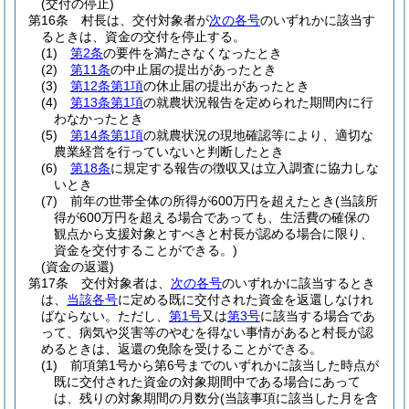
(交付の停止)
第16条
村長は、交付対象者が
次の各号
のいずれかに該当す
るときは、資金の交付を停止する。
(1)
第2条
の要件を満たさなくなったとき
(2)
第11条
の中止届の提出があったとき
(3)
第12条第1項
の休止届の提出があったとき
(4)
第13条第1項
の就農状況報告を定められた期間内に行
わなかったとき
(5)
第14条第1項
の就農状況の現地確認等により、適切な
農業経営を行っていないと判断したとき
(6)
第18条
に規定する報告の徴収又は立入調査に協力しな
いとき
(7)
前年の世帯全体の所得が600万円を超えたとき
(当該所
得が600万円を超える場合であっても、生活費の確保の
観点から支援対象とすべきと村長が認める場合に限り、
資金を交付することができる。)
(資金の返還)
第17条
交付対象者は、
次の各号
のいずれかに該当するとき
は、
当該各号
に定める既に交付された資金を返還しなけれ
ばならない。
ただし、
第1号
又は
第3号
に該当する場合であ
って、病気や災害等のやむを得ない事情があると村長が認
めるときは、返還の免除を受けることができる。
(1)
前項第1号から第6号までのいずれかに該当した時点が
既に交付された資金の対象期間中である場合にあって
は、残りの対象期間の月数分
(当該事項に該当した月を含