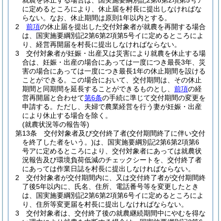
就農を休止する場合は、国実施要綱別記2第6第2項第5号ア
に定めるところにより、休止届を村長に提出しなければな
らない。
なお、休止期間は原則1年以内とする。
2
前項
の休止届を提出した交付対象者が就農を再開する場合
は、国実施要綱別記2第6第2項第5号イに定めるところによ
り、経営再開届を村長に提出しなければならない。
3
交付対象者が妊娠・出産又は災害により就農を休止する場
合は、妊娠・出産の場合にあっては一度につき最長3年、災
害の場合にあっては一度につき最長1年の休止期間を設ける
ことができる。
この場合において、交付期間は、その休止
期間と同期間を延長することができるものとし、
前項
の経
営再開届と合わせて
第6条
の手続に準じて交付期間の変更を
申請する。
ただし、夫婦で農業経営を行う妻が妊娠・出産
により休止する場合を除く。
(就農状況等の報告等)
第13条
交付対象者及び交付終了者
(交付期間終了に伴い交付
を終了した者をいう。)
は、国実施要綱別記2第6第2項第6
号アに定めるところにより、交付対象者にあっては就農状
況報告及び環境負荷低減のチェックシートを、交付終了者
にあっては作業日誌を村長に提出しなければならない。
2
交付対象者が交付期間内に、又は交付終了者が交付期間終
了後5年以内に、氏名、住所、電話番号等を変更したとき
は、国実施要綱別記2第6第2項第6号イに定めるところによ
り、住所等変更届を村長に提出しなければならない。
3
交付対象者は、交付終了後の就農継続期間中にやむを得な