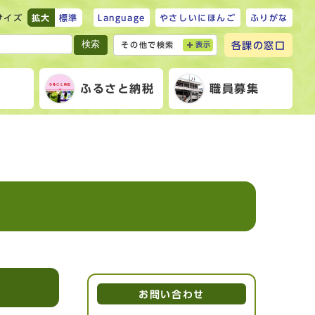
サイズ
拡大
標準
Language
やさしいにほんご
ふりがな
検索
各課の窓口
その他で検索
表示
報
ふるさと納税
職員募集
お問い合わせ