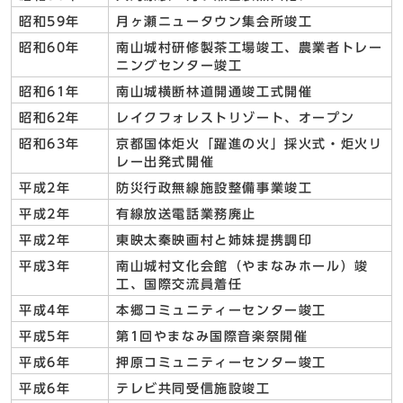
昭和59年
月ヶ瀬ニュータウン集会所竣工
昭和60年
南山城村研修製茶工場竣工、農業者トレー
ニングセンター竣工
昭和61年
南山城横断林道開通竣工式開催
昭和62年
レイクフォレストリゾート、オープン
昭和63年
京都国体炬火「躍進の火」採火式・炬火リ
レー出発式開催
平成2年
防災行政無線施設整備事業竣工
平成2年
有線放送電話業務廃止
平成2年
東映太秦映画村と姉妹提携調印
平成3年
南山城村文化会館（やまなみホール）竣
工、国際交流員着任
平成4年
本郷コミュニティーセンター竣工
平成5年
第1回やまなみ国際音楽祭開催
平成6年
押原コミュニティーセンター竣工
平成6年
テレビ共同受信施設竣工