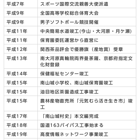
平成7年
スポーツ国際交流親善大使派遣
平成9年
全国高等学校総合体育大会
平成9年
男子ソフトボール競技開催
平成11年
中央簡易水道竣工(今山・大河原・月ケ瀬)
平成11年
保育園委託運営から直営に
平成12年
関西茶品評会で優勝旗（産地賞）受章
平成13年
南大河原真輪院両界曼荼羅、京都府指定文
化財登録
平成14年
保健福祉センター竣工
平成15年
南山城小学校、南山城保育園竣工
平成15年
油目地区茶園造成工事竣工
平成15年
農林産物直売所「元気むら活き生き市」竣
工
平成17年
「南山城村史」本文編完成
平成18年
国道163バイパス工事始まる
平成19年
高度情報ネットワーク事業竣工