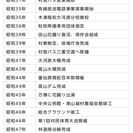
昭和31年
村営バス営業開始
昭和35年
有線放送電話事業営業開始
昭和35年
木津高校大河原分校廃校
昭和36年
財政再建準用団体指定
昭和38年
田山花踊り復活、保存会結成
昭和39年
村章制定、役場庁舎完成
昭和39年
村営バス三重交通へ移譲
昭和41年
大河原大橋完成
昭和43年
高山大橋完成
昭和44年
童仙房開拓百年祭開催
昭和44年
高山ダム完成
昭和45年
万博に花踊り出演
昭和45年
中央公民館・南山城村農協会館竣工
昭和46年
総合グラウンド竣工
昭和46年
第1回村民体育大会開催
昭和47年
林道南谷線完成