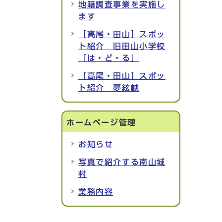
地籍調査事業を実施し
ます
【高尾・田山】スポッ
ト紹介 旧田山小学校
「は・ど・る」
【高尾・田山】スポッ
ト紹介 夢絃峡
ホームページ管理
お知らせ
写真で紹介する南山城
村
業務内容