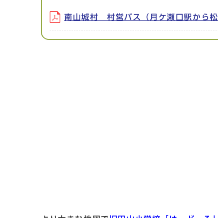
南山城村 村営バス（月ケ瀬口駅から松笠）