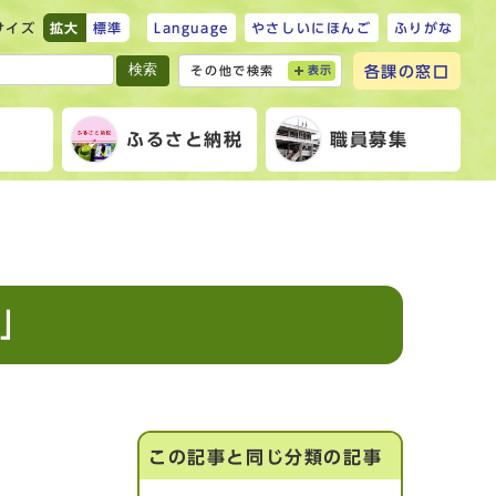
サイズ
拡大
標準
Language
やさしいにほんご
ふりがな
検索
各課の窓口
その他で検索
表示
報
ふるさと納税
職員募集
」
この記事と同じ分類の記事