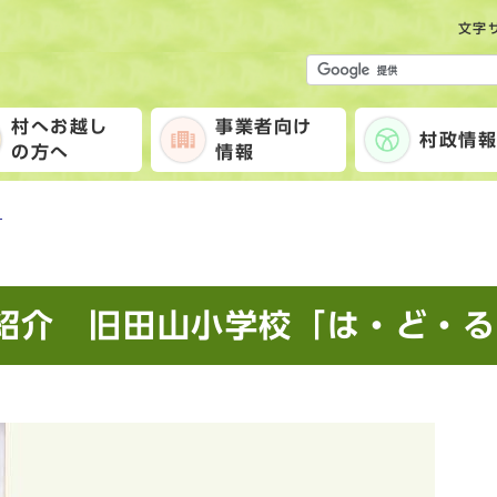
文字
村へお越し
事業者向け
村政情
の方へ
情報
山
紹介 旧田山小学校「は・ど・る