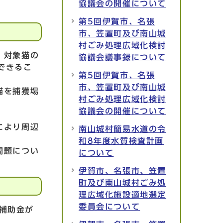
協議会の開催について
第5回伊賀市、名張
市、笠置町及び南山城
村ごみ処理広域化検討
、対象猫の
協議会議事録について
できるこ
第5回伊賀市、名張
市、笠置町及び南山城
猫を捕獲場
村ごみ処理広域化検討
協議会の開催について
により周辺
南山城村簡易水道の令
和8年度水質検査計画
問題につい
について
伊賀市、名張市、笠置
町及び南山城村ごみ処
理広域化施設適地選定
委員会について
補助金が