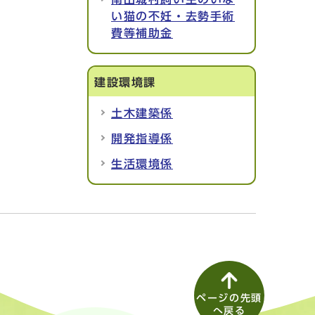
い猫の不妊・去勢手術
費等補助金
建設環境課
土木建築係
開発指導係
生活環境係
ページの先頭
へ戻る