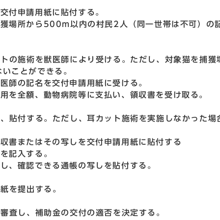
、交付申請用紙に貼付する。
獲場所から500m以内の村民2人（同一世帯は不可）の
ットの施術を獣医師により受ける。ただし、対象猫を捕獲
ないことができる。
獣医師の記名を交付申請用紙に受ける。
費用を全額、動物病院等に支払い、領収書を受け取る。
り、貼付する。ただし、耳カット施術を実施しなかった場
領収書またはその写しを交付申請用紙に貼付する
等を記入する。
入し、確認できる通帳の写しを貼付する。
用紙を提出する。
を審査し、補助金の交付の適否を決定する。