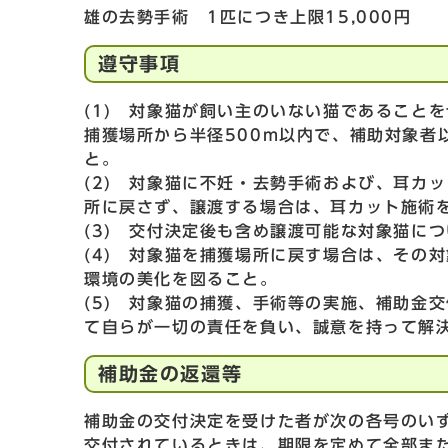
雄の去勢手術 1匹につき上限15,000円
遵守事項
(1) 対象猫が飼い主のいない猫であること
捕獲場所から半径500m以内で、補助対象者
と。
(2) 対象猫に不妊・去勢手術および、耳カ
所に戻さず、譲渡する場合は、耳カット施術
(3) 交付決定後も含め譲渡可能な対象猫に
(4) 対象猫を捕獲場所に戻す場合は、その
環境の美化を図ること。
(5) 対象猫の捕獲、手術等の実施、補助金
て自らが一切の責任を負い、誠意を持って解
補助金の返還等
補助金の交付決定を受けた者が次の各号のい
交付されているときは、期限を定めて全部ま