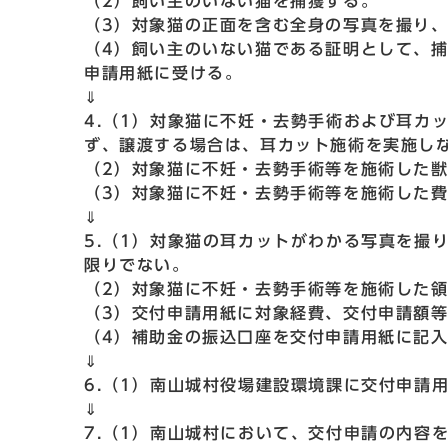
（2）飼い主のいない猫を捕獲する。
（3）対象猫の正面を含む全身の写真を撮り
（4）飼い主のいない猫である証明として、捕
申請用紙に受ける。
⇓
4.（1）対象猫に不妊・去勢手術および耳カ
ず、譲渡する場合は、耳カット施術を実施し
（2）対象猫に不妊・去勢手術等を施術した
（3）対象猫に不妊・去勢手術等を施術した
⇓
5.（1）対象猫の耳カットがわかる写真を撮
限りでない。
（2）対象猫に不妊・去勢手術等を施術した
（3）交付申請用紙に対象経費、交付申請額
（4）補助金の振込口座を交付申請用紙に記
⇓
6.（1）南山城村役場建設環境課に交付申請
⇓
7.（1）南山城村において、交付申請の内容