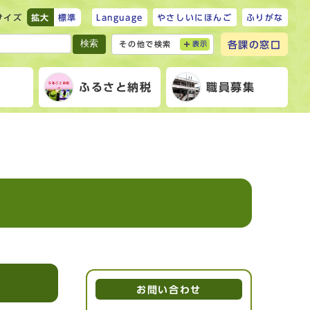
サイズ
拡大
標準
Language
やさしいにほんご
ふりがな
検索
各課の窓口
その他で検索
表示
報
ふるさと納税
職員募集
お問い合わせ