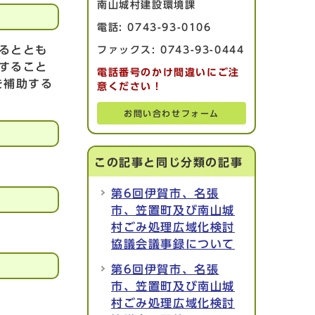
南山城村建設環境課
電話: 0743-93-0106
るととも
ファックス: 0743-93-0444
すること
電話番号のかけ間違いにご注
を補助する
意ください！
お問い合わせフォーム
この記事と同じ分類の記事
第6回伊賀市、名張
市、笠置町及び南山城
村ごみ処理広域化検討
協議会議事録について
第6回伊賀市、名張
市、笠置町及び南山城
村ごみ処理広域化検討