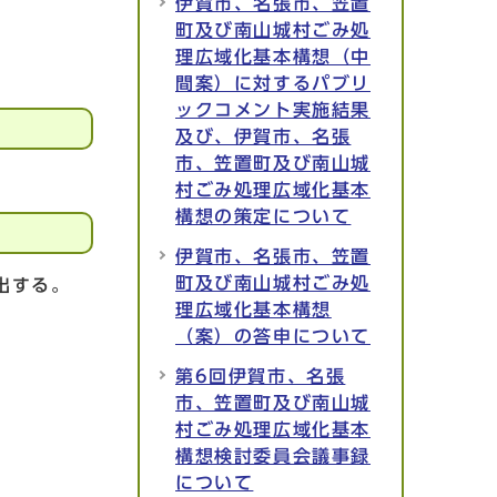
伊賀市、名張市、笠置
町及び南山城村ごみ処
理広域化基本構想（中
間案）に対するパブリ
ックコメント実施結果
及び、伊賀市、名張
市、笠置町及び南山城
村ごみ処理広域化基本
構想の策定について
伊賀市、名張市、笠置
町及び南山城村ごみ処
出する。
理広域化基本構想
（案）の答申について
第6回伊賀市、名張
市、笠置町及び南山城
村ごみ処理広域化基本
構想検討委員会議事録
について