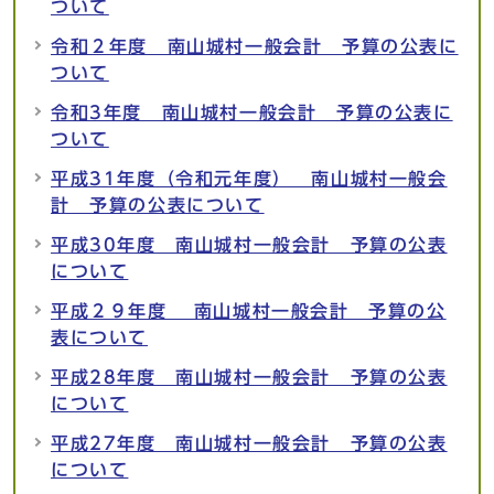
ついて
令和２年度 南山城村一般会計 予算の公表に
ついて
令和3年度 南山城村一般会計 予算の公表に
ついて
平成31年度（令和元年度） 南山城村一般会
計 予算の公表について
平成30年度 南山城村一般会計 予算の公表
について
平成２９年度 南山城村一般会計 予算の公
表について
平成28年度 南山城村一般会計 予算の公表
について
平成27年度 南山城村一般会計 予算の公表
について