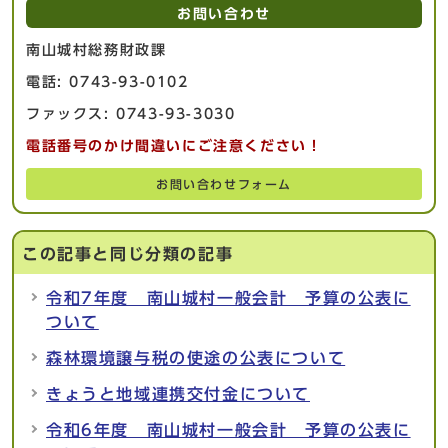
お問い合わせ
南山城村総務財政課
電話: 0743-93-0102
ファックス: 0743-93-3030
電話番号のかけ間違いにご注意ください！
お問い合わせフォーム
この記事と同じ分類の記事
令和7年度 南山城村一般会計 予算の公表に
ついて
森林環境譲与税の使途の公表について
きょうと地域連携交付金について
令和6年度 南山城村一般会計 予算の公表に