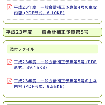
平成23年度 一般会計補正予算第4号の主な
内容 (PDF形式、6.10KB)
平成23年度 一般会計補正予算第5号
添付ファイル
平成23年度 一般会計補正予算第5号 (PDF
形式、39.15KB)
平成23年度 一般会計補正予算第5号の主な
内容 (PDF形式、9.58KB)