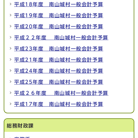
平成18年度 南山城村一般会計予算
平成19年度 南山城村一般会計予算
平成20年度 南山城村一般会計予算
平成２２年度 南山城村一般会計予算
平成23年度 南山城村一般会計予算
平成21年度 南山城村一般会計予算
平成24年度 南山城村一般会計予算
平成25年度 南山城村一般会計予算
平成２６年度 南山城村一般会計予算
平成17年度 南山城村一般会計予算
総務財政課