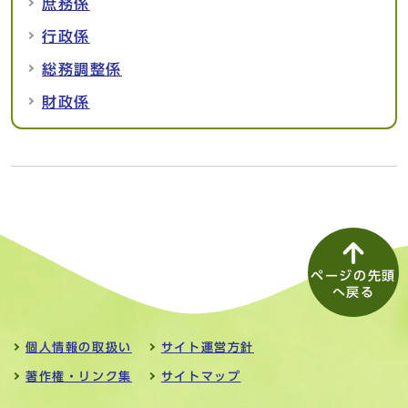
庶務係
行政係
総務調整係
財政係
ページの先頭
へ戻る
個人情報の取扱い
サイト運営方針
著作権・リンク集
サイトマップ