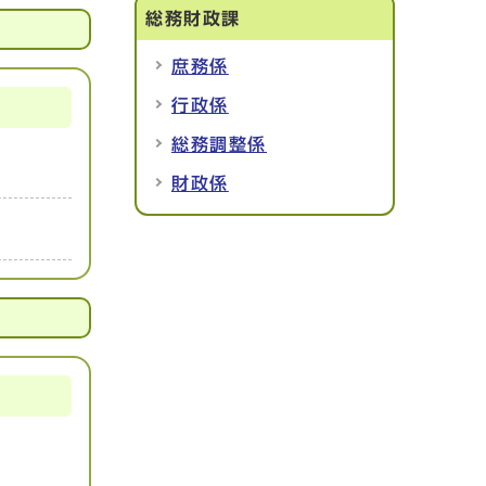
総務財政課
庶務係
行政係
総務調整係
財政係