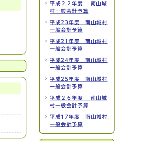
平成２２年度 南山城
村一般会計予算
平成23年度 南山城村
一般会計予算
平成21年度 南山城村
一般会計予算
平成24年度 南山城村
一般会計予算
平成25年度 南山城村
一般会計予算
平成２６年度 南山城
村一般会計予算
平成17年度 南山城村
一般会計予算