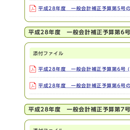
平成28年度 一般会計補正予算第5号の資料
平成28年度 一般会計補正予算第6
添付ファイル
平成28年度 一般会計補正予算第6号 (P
平成28年度 一般会計補正予算第6号の資料
平成28年度 一般会計補正予算第7