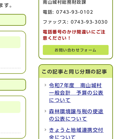
南山城村総務財政課
ます。
電話: 0743-93-0102
ファックス: 0743-93-3030
電話番号のかけ間違いにご注
意ください！
お問い合わせフォーム
この記事と同じ分類の記事
令和7年度 南山城村
一般会計 予算の公表
について
森林環境譲与税の使途
の公表について
きょうと地域連携交付
金について