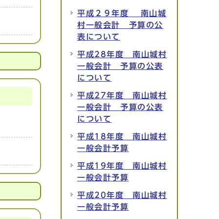
平成２９年度 南山城
村一般会計 予算の公
表について
平成28年度 南山城村
一般会計 予算の公表
について
平成27年度 南山城村
一般会計 予算の公表
について
平成18年度 南山城村
一般会計予算
平成19年度 南山城村
一般会計予算
平成20年度 南山城村
一般会計予算