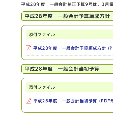
平成28年度 一般会計補正予算9号は、3月
平成28年度 一般会計予算編成方針
添付ファイル
平成28年度 一般会計予算編成方針 (PD
平成28年度 一般会計当初予算
添付ファイル
平成28年度 一般会計当初予算 (PDF形