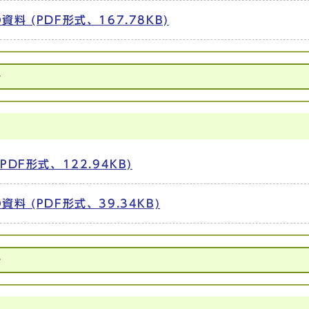
 (PDF形式、167.78KB)
号
DF形式、122.94KB)
 (PDF形式、39.34KB)
号