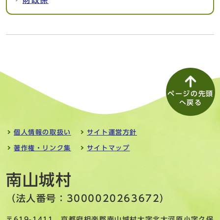
財政係
ページの先頭
へ戻る
個人情報の取扱い
サイト運営方針
著作権・リンク集
サイトマップ
南山城村
（法人番号：3000020263672）
〒619-1411 京都府相楽郡南山城村大字北大河原小字久保