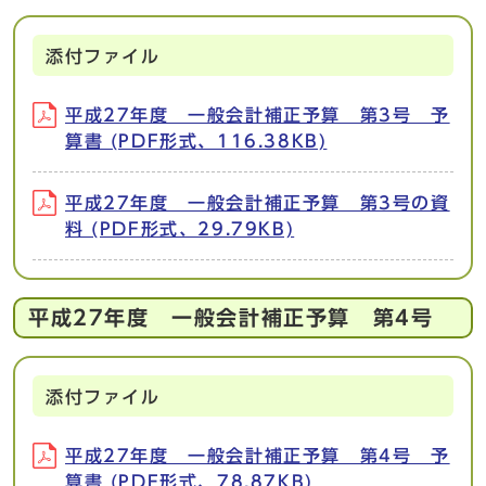
添付ファイル
平成27年度 一般会計補正予算 第3号 予
算書 (PDF形式、116.38KB)
平成27年度 一般会計補正予算 第3号の資
料 (PDF形式、29.79KB)
平成27年度 一般会計補正予算 第4号
添付ファイル
平成27年度 一般会計補正予算 第4号 予
算書 (PDF形式、78.87KB)