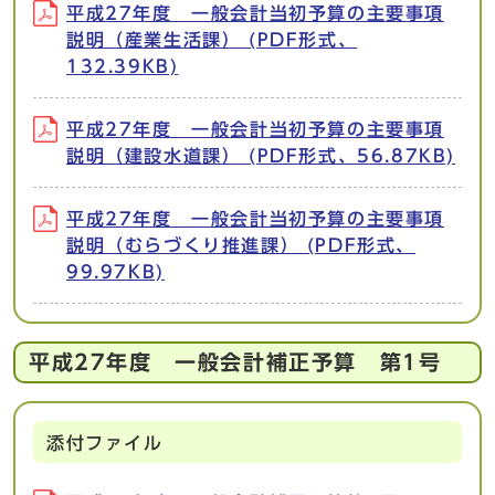
平成27年度 一般会計当初予算の主要事項
説明（産業生活課） (PDF形式、
132.39KB)
平成27年度 一般会計当初予算の主要事項
説明（建設水道課） (PDF形式、56.87KB)
平成27年度 一般会計当初予算の主要事項
説明（むらづくり推進課） (PDF形式、
99.97KB)
平成27年度 一般会計補正予算 第1号
添付ファイル