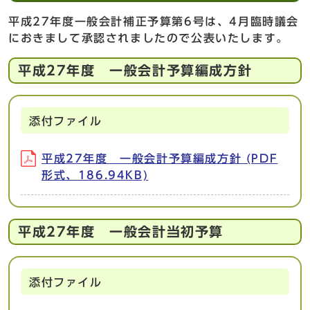
平成27年度一般会計補正予算第6号は、4月臨時議会
におきまして承認されましたので公表いたします。
平成27年度 一般会計予算編成方針
添付ファイル
平成27年度 一般会計予算編成方針 (PDF
形式、186.94KB)
平成27年度 一般会計当初予算
添付ファイル