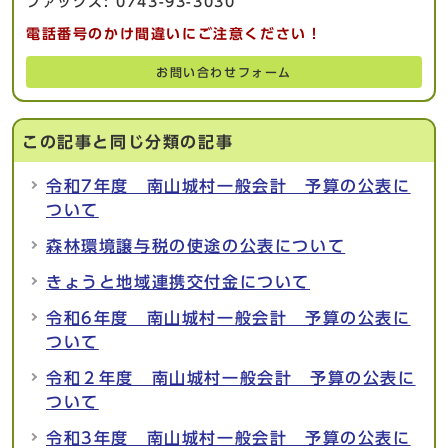
ファックス: 0743-93-3030
電話番号のかけ間違いにご注意ください！
お問い合わせフォーム
この記事と同じ分類の記事
令和7年度 南山城村一般会計 予算の公表に
ついて
森林環境譲与税の使途の公表について
きょうと地域連携交付金について
令和6年度 南山城村一般会計 予算の公表に
ついて
令和２年度 南山城村一般会計 予算の公表に
ついて
令和3年度 南山城村一般会計 予算の公表に