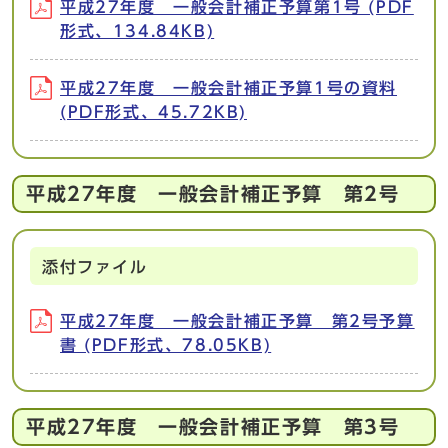
平成27年度 一般会計補正予算第1号 (PDF
形式、134.84KB)
平成27年度 一般会計補正予算1号の資料
(PDF形式、45.72KB)
平成27年度 一般会計補正予算 第2号
添付ファイル
平成27年度 一般会計補正予算 第2号予算
書 (PDF形式、78.05KB)
平成27年度 一般会計補正予算 第3号