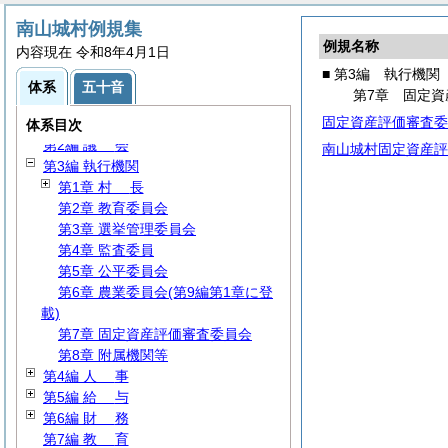
南山城村例規集
例規名称
内容現在 令和8年4月1日
■ 第3編 執行機関
体系
五十音
第7章 固定資
固定資産評価審査委
第1編
総
規
体系目次
第2編
議
会
南山城村固定資産評
第3編 執行機関
第1章
村
長
第2章 教育委員会
第3章 選挙管理委員会
第4章 監査委員
第5章 公平委員会
第6章 農業委員会(第9編第1章に登
載)
第7章 固定資産評価審査委員会
第8章 附属機関等
第4編
人
事
第5編
給
与
第6編
財
務
第7編
教
育