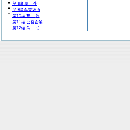
第8編
厚
生
第9編 産業経済
第10編
建
設
第11編 公営企業
第12編
消
防