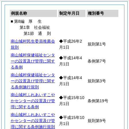
例規名称
制定年月日
種別番号
■ 第8編
厚
生
第1章 社会福祉
第1節
通
則
南山城村民生委員推薦会
◆平成26年2
規則第1号
規則
月1日
南山城村保健福祉センタ
◆平成14年4
ーの設置及び管理に関す
条例第7号
月1日
る条例
南山城村保健福祉センタ
◆平成14年4
ーの設置及び管理に関す
規則第3号
月1日
る条例施行規則
南山城村ふれあいすこや
◆平成15年10
かセンターの設置及び管
条例第19号
月1日
理に関する条例
南山城村ふれあいすこや
◆平成15年10
かセンターの設置及び管
規則第9号
月1日
理に関する条例施行規則