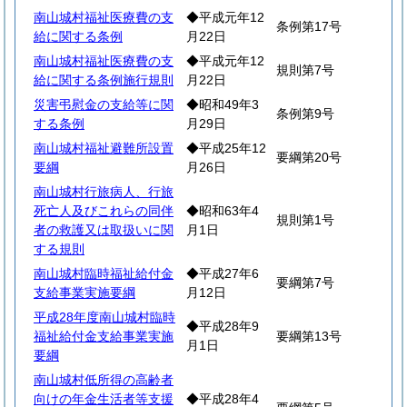
南山城村福祉医療費の支
◆平成元年12
条例第17号
給に関する条例
月22日
南山城村福祉医療費の支
◆平成元年12
規則第7号
給に関する条例施行規則
月22日
災害弔慰金の支給等に関
◆昭和49年3
条例第9号
する条例
月29日
南山城村福祉避難所設置
◆平成25年12
要綱第20号
要綱
月26日
南山城村行旅病人、行旅
死亡人及びこれらの同伴
◆昭和63年4
規則第1号
者の救護又は取扱いに関
月1日
する規則
南山城村臨時福祉給付金
◆平成27年6
要綱第7号
支給事業実施要綱
月12日
平成28年度南山城村臨時
◆平成28年9
福祉給付金支給事業実施
要綱第13号
月1日
要綱
南山城村低所得の高齢者
向けの年金生活者等支援
◆平成28年4