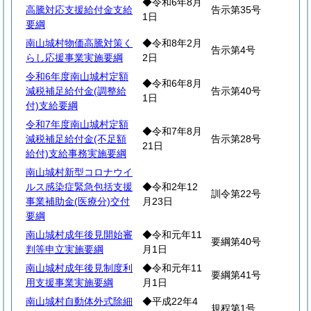
◆令和6年8月
高騰対応支援給付金支給
告示第35号
1日
要綱
南山城村物価高騰対策く
◆令和8年2月
告示第4号
らし応援事業実施要綱
2日
令和6年度南山城村定額
◆令和6年8月
減税補足給付金(調整給
告示第40号
1日
付)支給要綱
令和7年度南山城村定額
◆令和7年8月
減税補足給付金(不足額
告示第28号
21日
給付)支給事務実施要綱
南山城村新型コロナウイ
ルス感染症緊急包括支援
◆令和2年12
訓令第22号
事業補助金(医療分)交付
月23日
要綱
南山城村成年後見開始審
◆令和元年11
要綱第40号
判等申立実施要綱
月1日
南山城村成年後見制度利
◆令和元年11
要綱第41号
用支援事業実施要綱
月1日
南山城村自動体外式除細
◆平成22年4
規程第1号