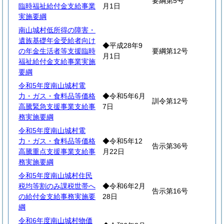
要綱第5号
臨時福祉給付金支給事業
月1日
実施要綱
南山城村低所得の障害・
遺族基礎年金受給者向け
◆平成28年9
の年金生活者等支援臨時
要綱第12号
月1日
福祉給付金支給事業実施
要綱
令和5年度南山城村電
力・ガス・食料品等価格
◆令和5年6月
訓令第12号
高騰緊急支援事業支給事
7日
務実施要綱
令和5年度南山城村電
力・ガス・食料品等価格
◆令和5年12
告示第36号
高騰重点支援事業支給事
月22日
務実施要綱
令和5年度南山城村住民
税均等割のみ課税世帯へ
◆令和6年2月
告示第16号
の給付金支給事務実施要
28日
綱
令和6年度南山城村物価