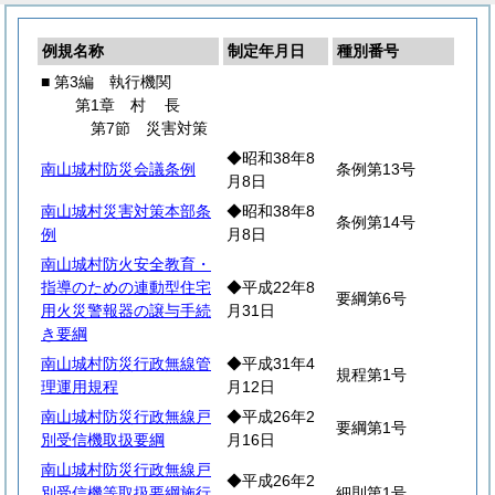
例規名称
制定年月日
種別番号
■ 第3編 執行機関
第1章
村
長
第7節 災害対策
◆昭和38年8
南山城村防災会議条例
条例第13号
月8日
南山城村災害対策本部条
◆昭和38年8
条例第14号
例
月8日
南山城村防火安全教育・
指導のための連動型住宅
◆平成22年8
要綱第6号
用火災警報器の譲与手続
月31日
き要綱
南山城村防災行政無線管
◆平成31年4
規程第1号
理運用規程
月12日
南山城村防災行政無線戸
◆平成26年2
要綱第1号
別受信機取扱要綱
月16日
南山城村防災行政無線戸
◆平成26年2
別受信機等取扱要綱施行
細則第1号