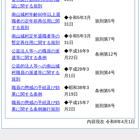
認に関する規則
南山城村年齢60年以上退
◆令和5年3月
職者の定年前再任用に関
規則第5号
31日
する規則
南山城村定年退職者等の
◆令和5年3月
規則第7号
暫定再任用に関する規則
31日
公益法人等への職員の派
◆平成16年9
条例第12号
遣等に関する条例
月22日
公益的法人等への南山城
◆平成28年3
村職員の派遣等に関する
規則第4号
月1日
規則
職員の懲戒の手続及び効
◆昭和38年3
条例第5号
果に関する条例
月19日
職員の懲戒の手続及び効
◆平成15年7
規則第8号
果に関する条例施行規則
月2日
内容現在 令和8年4月1日