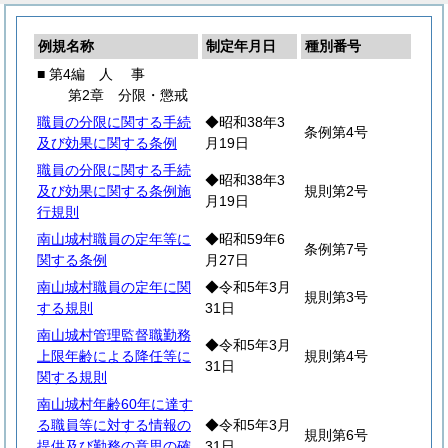
例規名称
制定年月日
種別番号
■ 第4編
人
事
第2章 分限・懲戒
職員の分限に関する手続
◆昭和38年3
条例第4号
及び効果に関する条例
月19日
職員の分限に関する手続
◆昭和38年3
及び効果に関する条例施
規則第2号
月19日
行規則
南山城村職員の定年等に
◆昭和59年6
条例第7号
関する条例
月27日
南山城村職員の定年に関
◆令和5年3月
規則第3号
する規則
31日
南山城村管理監督職勤務
◆令和5年3月
上限年齢による降任等に
規則第4号
31日
関する規則
南山城村年齢60年に達す
る職員等に対する情報の
◆令和5年3月
規則第6号
提供及び勤務の意思の確
31日