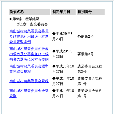
例規名称
制定年月日
種別番号
■ 第9編 産業経済
第1章 農業委員会
南山城村農業委員会委員
◆平成29年3
及び農地利用最適化推進
条例第2号
月23日
委員定数条例
南山城村農業委員の推薦
◆平成29年3
の求め及び募集並びに候
要綱第3号
月23日
補者の選考に関する要綱
南山城村農業委員会選挙
◆平成元年10
農業委員会規程
事務取扱規程
月27日
第2号
◆平成元年10
農業委員会規程
南山城村農業委員会規程
月27日
第1号
南山城村農業委員会会議
◆平成元年10
農業委員会規則
規則
月27日
第1号