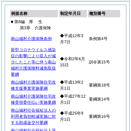
例規名称
制定年月日
種別番号
■ 第8編
厚
生
第3章 介護保険
◆平成12年3
南山城村介護保険条例
条例第4号
月7日
新型コロナウイルス感染
症の影響により収入が減
◆令和2年6月
少したこと等に伴う南山
訓令第15号
15日
城村介護保険料減免取扱
要綱
南山城村介護保険住宅改
◆平成13年2
要綱第18号
修支援事業実施要綱
月1日
南山城村介護保険住宅改
◆平成27年12
要綱第14号
修受領委任払い実施要綱
月1日
南山城村社会福祉法人の
◆平成25年9
利用者負担軽減実施に対
要綱第16号
月1日
する助成金交付要綱
南山城村社会福祉法人等