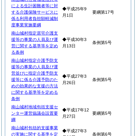
による生計困難者等に対
◆平成25年9
する介護保険サービスに
要綱第17号
月1日
係る利用者負担額軽減制
度事業実施要綱
南山城村指定居宅介護支
援等の事業の人員及び運
◆平成30年3
条例第5号
営に関する基準等を定め
月13日
る条例
南山城村指定介護予防支
援等の事業の人員及び運
営並びに指定介護予防支
◆平成27年3
援等に係る介護予防のた
条例第5号
月26日
めの効果的な支援の方法
に関する基準等を定める
条例
南山城村地域包括支援セ
◆平成17年12
ンター運営協議会設置要
要綱第5号
月27日
綱
南山城村包括的支援事業
◆平成27年3
の実施に関する基準を定
条例第6号