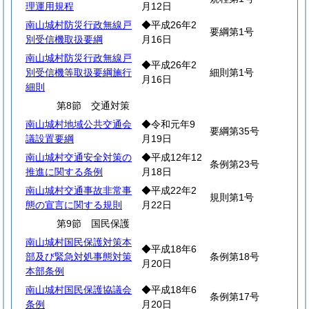
理運用規程
月12日
南山城村防災行政無線戸
◆平成26年2
要綱第1号
別受信機取扱要綱
月16日
南山城村防災行政無線戸
◆平成26年2
別受信機等取扱要綱施行
細則第1号
月16日
細則
第8節 交通対策
南山城村地域公共交通会
◆令和元年9
要綱第35号
議設置要綱
月19日
南山城村交通安全対策の
◆平成12年12
条例第23号
推進に関する条例
月18日
南山城村交通事故非常事
◆平成22年2
規則第1号
態の宣言に関する規則
月22日
第9節 国民保護
南山城村国民保護対策本
◆平成18年6
部及び緊急対処事態対策
条例第18号
月20日
本部条例
南山城村国民保護協議会
◆平成18年6
条例第17号
条例
月20日