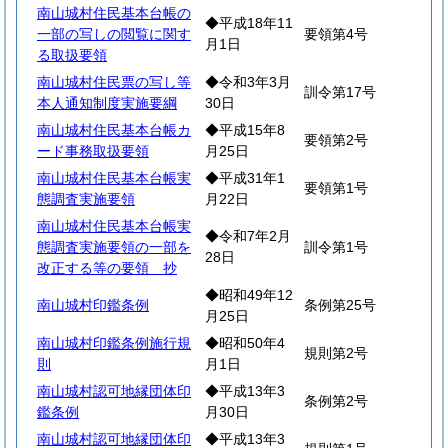
南山城村住民基本台帳の
◆平成18年11
一部の写しの閲覧に関す
要領第4号
月1日
る取扱要領
南山城村住民票の写し等
◆令和3年3月
訓令第17号
本人通知制度実施要綱
30日
南山城村住民基本台帳カ
◆平成15年8
要領第2号
ード事務取扱要領
月25日
南山城村住民基本台帳実
◆平成31年1
要領第1号
態調査実施要領
月22日
南山城村住民基本台帳実
◆令和7年2月
態調査実施要領の一部を
訓令第1号
28日
改正する等の要領 抄
◆昭和49年12
南山城村印鑑条例
条例第25号
月25日
南山城村印鑑条例施行規
◆昭和50年4
規則第2号
則
月1日
南山城村認可地縁団体印
◆平成13年3
条例第2号
鑑条例
月30日
南山城村認可地縁団体印
◆平成13年3