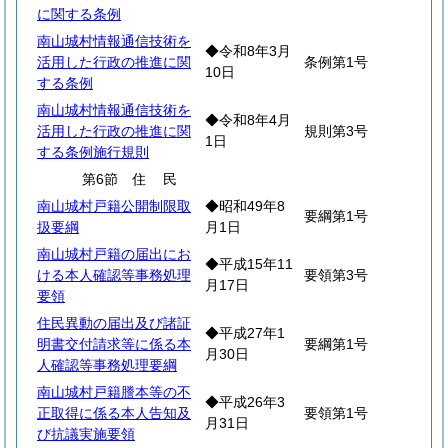
に関する条例
南山城村情報通信技術を
◆令和8年3月
活用した行政の推進に関
条例第1号
10日
する条例
南山城村情報通信技術を
◆令和8年4月
活用した行政の推進に関
規則第3号
1日
する条例施行規則
第6節
住
民
南山城村戸籍公開制限取
◆昭和49年8
要綱第1号
扱要綱
月1日
南山城村戸籍の届出にお
◆平成15年11
ける本人確認等事務処理
要領第3号
月17日
要領
住民異動の届出及び諸証
◆平成27年1
明書交付請求等に係る本
要綱第1号
月30日
人確認等事務処理要綱
南山城村戸籍謄本等の不
◆平成26年3
正取得に係る本人告知及
要領第1号
月31日
び抗議実施要領