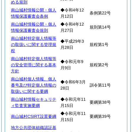
める規則
南山城村情報公開・個人
◆令和4年12
条例第22号
情報保護審査会条例
月12日
南山城村情報公開・個人
◆令和4年12
規則第14号
情報保護審査会規則
月27日
南山城村特定個人情報等
◆平成29年3
の取扱いに関する管理規
規程第1号
月28日
程
南山城村特定個人情報等
◆令和元年9
の安全管理に関する基本
規程第2号
月9日
方針
南山城村個人情報、個人
◆令和6年3月
番号及び特定個人情報の
訓令第11号
28日
取扱いに関する要綱
南山城村情報セキュリテ
◆令和元年11
要綱第38号
ィ監査実施要綱
月15日
◆令和元年11
南山城村CSIRT設置要綱
要綱第39号
月15日
地方公共団体組織認証基