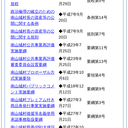
規程第5号
規程
月29日
政治倫理の確立のための
◆平成7年9月
南山城村長の資産等の公
条例第14号
20日
開に関する条例
南山城村長の資産等の公
◆平成7年9月
規則第7号
開に関する規則
20日
南山城村公共事業再評価
◆平成23年7
要綱第11号
実施要綱
月25日
南山城村公共事業再評価
◆平成23年8
要綱第13号
審査委員会設置要綱
月25日
南山城村プロポーザル方
◆平成23年10
要領第4号
式実施要領
月6日
南山城村パブリックコメ
◆平成18年12
要綱第9号
ント実施要綱
月12日
南山城村プレミアム付き
◆平成27年3
要綱第3号
商品券発行事業実施要綱
月27日
南山城村後援等名義使用
◆平成27年7
要綱第8号
承認事務取扱要綱
月21日
南山城村親善(PR)大使設
◆平成27年10