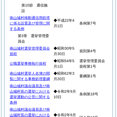
第10節 通信施
設
南山城村移動通信用鉄塔
◆平成22年4
に係る設置及び管理に関
条例第7号
月1日
する条例
第3章 選挙管理委
員会
南山城村選挙管理委員会
◆昭和30年5
規則第4号
規程
月30日
◆昭和54年5
選挙管理委員会
公職選挙事務執行規程
月1日
規程第1号
南山城村選挙人名簿の閲
◆昭和62年3
要綱第1号
覧に関する事務処理要綱
月20日
南山城村議会議員及び南
山城村長の選挙における
◆令和2年9月
条例第18号
選挙運動の公営に関する
10日
条例
南山城村議会議員及び南
山城村長の選挙における
◆令和2年9月