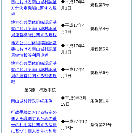
盤における南山城村認証
◆平成17年4
規程第3号
方針決定機能に関する規
月1日
程
地方公共団体組織認証基
◆平成17年4
盤における南山城村認証
規程第4号
月1日
局運営機能に関する規程
地方公共団体組織認証基
◆平成17年4
盤における南山城村認証
規程第5号
月1日
局鍵情報等利用規程
地方公共団体組織認証基
盤における南山城村認証
◆平成17年4
規程第6号
局の運営に関する監査規
月1日
程
第5節 行政手続
◆平成9年3月
南山城村行政手続条例
条例第1号
19日
行政手続における特定の
個人を識別するための番
◆平成27年12
号の利用等に関する法律
条例第21号
月16日
に基づく個人番号の利用