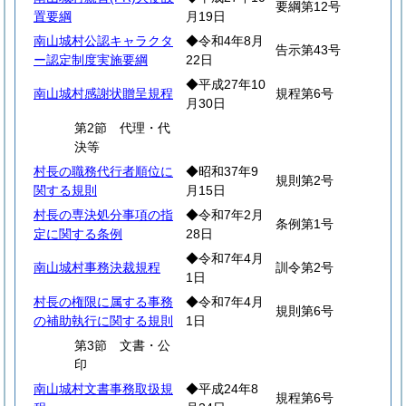
要綱第12号
置要綱
月19日
南山城村公認キャラクタ
◆令和4年8月
告示第43号
ー認定制度実施要綱
22日
◆平成27年10
南山城村感謝状贈呈規程
規程第6号
月30日
第2節 代理・代
決等
村長の職務代行者順位に
◆昭和37年9
規則第2号
関する規則
月15日
村長の専決処分事項の指
◆令和7年2月
条例第1号
定に関する条例
28日
◆令和7年4月
南山城村事務決裁規程
訓令第2号
1日
村長の権限に属する事務
◆令和7年4月
規則第6号
の補助執行に関する規則
1日
第3節 文書・公
印
南山城村文書事務取扱規
◆平成24年8
規程第6号