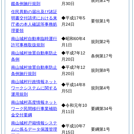
規則第1号
鑑条例施行規則
月30日
住民異動の届出及び諸証
明書交付請求における来
◆平成17年5
要領第1号
庁者の本人確認等事務処
月24日
理要領
南山城村自動車臨時運行
◆昭和60年4
規則第2号
許可事務取扱規則
月1日
南山城村放置自動車防止
◆平成7年12
条例第17号
条例
月20日
南山城村放置自動車防止
◆平成7年12
規則第8号
条例施行規則
月20日
南山城村行政情報ネット
◆平成14年8
ワークシステムに関する
規則第4号
月5日
運用規則
南山城村高度情報ネット
◆令和元年10
ワーク民間移行事業補助
要綱第34号
月11日
金交付要綱
南山城村戸籍情報システ
◆平成10年7
ムに係るデータ保護管理
要綱第1号
月15日