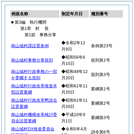
例規名称
制定年月日
種別番号
■ 第3編 執行機関
第1章
村
長
第1節 事務分掌
◆令和2年12
南山城村課設置条例
条例第23号
月9日
◆昭和56年6
南山城村事務分掌規則
規則第1号
月15日
南山城村行政事務の一部
◆昭和48年12
規則第3号
を委嘱する規則
月20日
南山城村行政改革推進本
◆昭和61年11
要綱第1号
部設置要綱
月20日
南山城村行政改革懇談会
◆昭和61年11
要綱第2号
設置要綱
月20日
南山城村機構改革検討委
◆平成10年9
要綱第3号
員会設置要綱
月1日
南山城村DX推進委員会
◆令和5年4月
訓令第6号