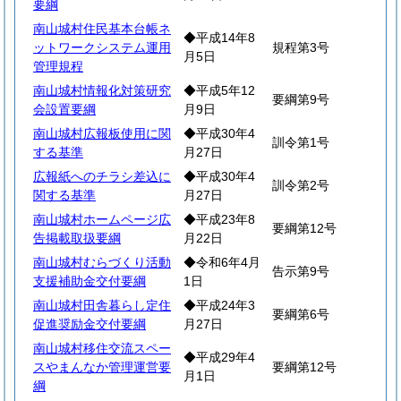
要綱
南山城村住民基本台帳ネ
◆平成14年8
ットワークシステム運用
規程第3号
月5日
管理規程
南山城村情報化対策研究
◆平成5年12
要綱第9号
会設置要綱
月9日
南山城村広報板使用に関
◆平成30年4
訓令第1号
する基準
月27日
広報紙へのチラシ差込に
◆平成30年4
訓令第2号
関する基準
月27日
南山城村ホームページ広
◆平成23年8
要綱第12号
告掲載取扱要綱
月22日
南山城村むらづくり活動
◆令和6年4月
告示第9号
支援補助金交付要綱
1日
南山城村田舎暮らし定住
◆平成24年3
要綱第6号
促進奨励金交付要綱
月27日
南山城村移住交流スペー
◆平成29年4
スやまんなか管理運営要
要綱第12号
月1日
綱