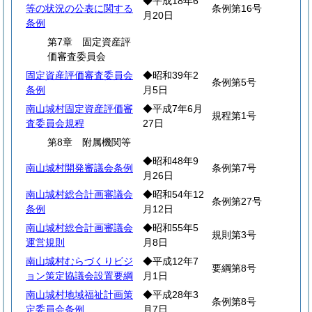
◆平成18年6
等の状況の公表に関する
条例第16号
月20日
条例
第7章 固定資産評
価審査委員会
固定資産評価審査委員会
◆昭和39年2
条例第5号
条例
月5日
南山城村固定資産評価審
◆平成7年6月
規程第1号
査委員会規程
27日
第8章 附属機関等
◆昭和48年9
南山城村開発審議会条例
条例第7号
月26日
南山城村総合計画審議会
◆昭和54年12
条例第27号
条例
月12日
南山城村総合計画審議会
◆昭和55年5
規則第3号
運営規則
月8日
南山城村むらづくりビジ
◆平成12年7
要綱第8号
ョン策定協議会設置要綱
月1日
南山城村地域福祉計画策
◆平成28年3
条例第8号
定委員会条例
月7日