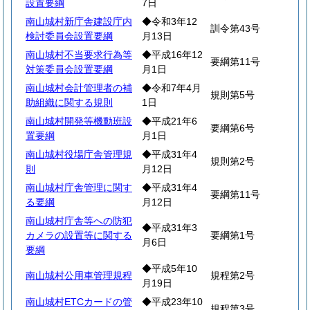
設置要綱
7日
南山城村新庁舎建設庁内
◆令和3年12
訓令第43号
検討委員会設置要綱
月13日
南山城村不当要求行為等
◆平成16年12
要綱第11号
対策委員会設置要綱
月1日
南山城村会計管理者の補
◆令和7年4月
規則第5号
助組織に関する規則
1日
南山城村開発等機動班設
◆平成21年6
要綱第6号
置要綱
月1日
南山城村役場庁舎管理規
◆平成31年4
規則第2号
則
月12日
南山城村庁舎管理に関す
◆平成31年4
要綱第11号
る要綱
月12日
南山城村庁舎等への防犯
◆平成31年3
カメラの設置等に関する
要綱第1号
月6日
要綱
◆平成5年10
南山城村公用車管理規程
規程第2号
月19日
南山城村ETCカードの管
◆平成23年10
規程第3号