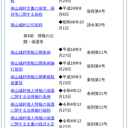
程
月24日
南山城村文書の保管、保
◆平成24年8
規程第4号
存等に関する規程
月8日
◆昭和46年10
南山城村公印規程
訓令第3号
月1日
第4節 情報の公
開・保護等
◆平成18年3
南山城村情報公開条例
条例第11号
月27日
南山城村情報公開条例施
◆平成18年9
規則第4号
行規則
月29日
南山城村情報公開事務取
◆平成30年3
要領第1号
扱要領
月23日
南山城村個人情報の保護
◆令和4年12
条例第21号
に関する法律施行条例
月12日
南山城村個人情報の保護
◆令和4年12
規則第12号
に関する法律施行細則
月27日
南山城村個人情報の保護
◆令和4年12
に関する文書の様式を定
規則第13号
月27日