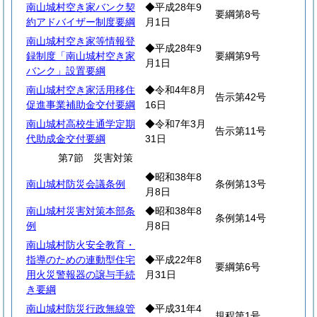
南山城村空き家バンク契
◆平成28年9
要綱第8号
約アドバイザー制度要綱
月1日
南山城村空き家等情報登
◆平成28年9
録制度「南山城村空き家
要綱第9号
月1日
バンク」設置要綱
南山城村空き家活用移住
◆令和4年8月
告示第42号
促進事業補助金交付要綱
16日
南山城村高校生通学定期
◆令和7年3月
告示第11号
代助成金交付要綱
31日
第7節 災害対策
◆昭和38年8
南山城村防災会議条例
条例第13号
月8日
南山城村災害対策本部条
◆昭和38年8
条例第14号
例
月8日
南山城村防火安全教育・
指導のための連動型住宅
◆平成22年8
要綱第6号
用火災警報器の譲与手続
月31日
き要綱
南山城村防災行政無線管
◆平成31年4
規程第1号