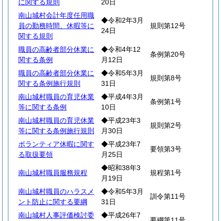
に関する規則
20日
南山城村会計年度任用職
◆令和2年3月
員の勤務時間、休暇等に
規則第12号
24日
関する規則
職員の高齢者部分休業に
◆令和4年12
条例第20号
関する条例
月12日
職員の高齢者部分休業に
◆令和5年3月
規則第8号
関する条例施行規則
31日
南山城村職員の育児休業
◆平成4年3月
条例第1号
等に関する条例
10日
南山城村職員の育児休業
◆平成23年3
規則第2号
等に関する条例施行規則
月30日
ボランティア休暇に関す
◆平成23年7
要領第3号
る取扱要領
月25日
◆昭和38年3
南山城村職員服務規程
規程第1号
月19日
南山城村職員のハラスメ
◆令和5年3月
訓令第11号
ント防止に関する要綱
31日
南山城村人事評価検討委
◆平成26年7
要綱第11号