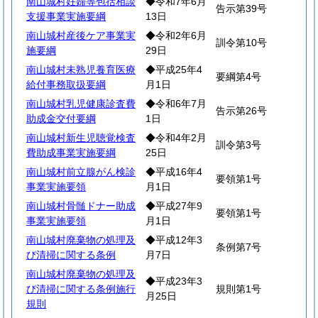
南山城村妊婦等包括相談
◆令和7年6月
告示第39号
支援事業実施要綱
13日
南山城村産後ケア事業実
◆令和2年6月
訓令第10号
施要綱
29日
南山城村未熟児養育医療
◆平成25年4
要綱第4号
給付事務取扱要綱
月1日
南山城村乳児健康診査費
◆令和6年7月
告示第26号
助成金交付要綱
1日
南山城村新生児聴覚検査
◆令和4年2月
訓令第3号
費助成事業実施要綱
25日
南山城村前立腺がん検診
◆平成16年4
要領第1号
事業実施要領
月1日
南山城村骨髄ドナー助成
◆平成27年9
要領第1号
事業実施要領
月1日
南山城村廃棄物の処理及
◆平成12年3
条例第7号
び清掃に関する条例
月7日
南山城村廃棄物の処理及
◆平成23年3
び清掃に関する条例施行
規則第1号
月25日
規則