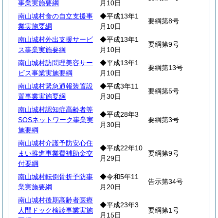
事業実施要綱
月10日
南山城村食の自立支援事
◆平成13年1
要綱第8号
業実施要綱
月10日
南山城村外出支援サービ
◆平成13年1
要綱第9号
ス事業実施要綱
月10日
南山城村訪問理美容サー
◆平成13年1
要綱第13号
ビス事業実施要綱
月10日
南山城村緊急通報装置設
◆平成3年11
要綱第5号
置事業実施要綱
月30日
南山城村認知症高齢者等
◆平成28年3
SOSネットワーク事業実
要綱第3号
月30日
施要綱
南山城村介護予防安心住
◆平成22年10
まい推進事業費補助金交
要綱第9号
月29日
付要綱
南山城村転倒骨折予防事
◆令和5年11
告示第34号
業実施要綱
月20日
南山城村後期高齢者医療
◆平成23年3
人間ドック検診事業実施
要綱第1号
月15日