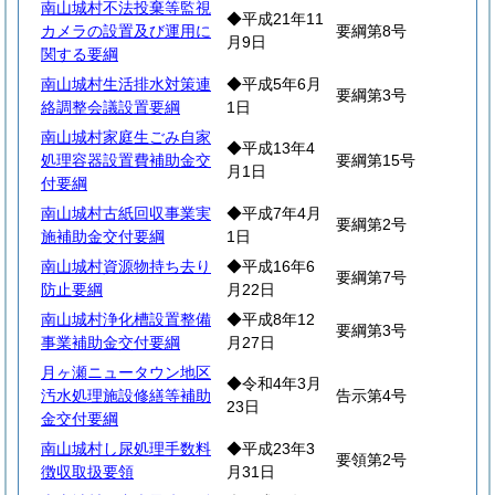
南山城村不法投棄等監視
◆平成21年11
カメラの設置及び運用に
要綱第8号
月9日
関する要綱
南山城村生活排水対策連
◆平成5年6月
要綱第3号
絡調整会議設置要綱
1日
南山城村家庭生ごみ自家
◆平成13年4
処理容器設置費補助金交
要綱第15号
月1日
付要綱
南山城村古紙回収事業実
◆平成7年4月
要綱第2号
施補助金交付要綱
1日
南山城村資源物持ち去り
◆平成16年6
要綱第7号
防止要綱
月22日
南山城村浄化槽設置整備
◆平成8年12
要綱第3号
事業補助金交付要綱
月27日
月ヶ瀬ニュータウン地区
◆令和4年3月
汚水処理施設修繕等補助
告示第4号
23日
金交付要綱
南山城村し尿処理手数料
◆平成23年3
要領第2号
徴収取扱要領
月31日