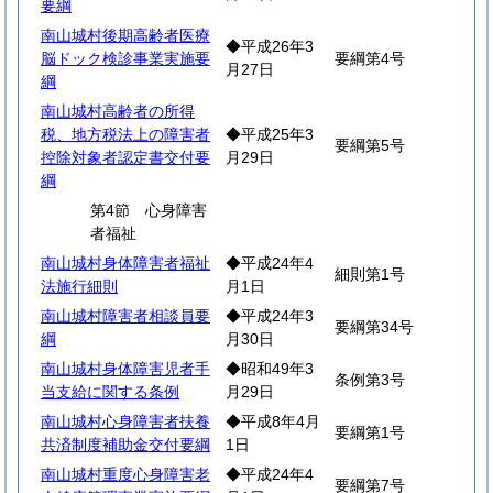
要綱
南山城村後期高齢者医療
◆平成26年3
脳ドック検診事業実施要
要綱第4号
月27日
綱
南山城村高齢者の所得
税、地方税法上の障害者
◆平成25年3
要綱第5号
控除対象者認定書交付要
月29日
綱
第4節 心身障害
者福祉
南山城村身体障害者福祉
◆平成24年4
細則第1号
法施行細則
月1日
南山城村障害者相談員要
◆平成24年3
要綱第34号
綱
月30日
南山城村身体障害児者手
◆昭和49年3
条例第3号
当支給に関する条例
月29日
南山城村心身障害者扶養
◆平成8年4月
要綱第1号
共済制度補助金交付要綱
1日
南山城村重度心身障害老
◆平成24年4
要綱第7号