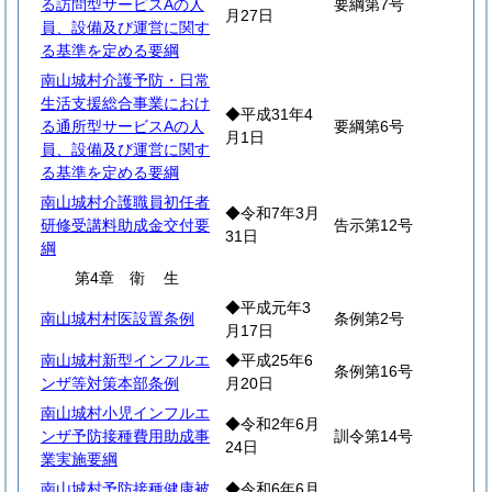
る訪問型サービスAの人
要綱第7号
月27日
員、設備及び運営に関す
る基準を定める要綱
南山城村介護予防・日常
生活支援総合事業におけ
◆平成31年4
る通所型サービスAの人
要綱第6号
月1日
員、設備及び運営に関す
る基準を定める要綱
南山城村介護職員初任者
◆令和7年3月
研修受講料助成金交付要
告示第12号
31日
綱
第4章
衛
生
◆平成元年3
南山城村村医設置条例
条例第2号
月17日
南山城村新型インフルエ
◆平成25年6
条例第16号
ンザ等対策本部条例
月20日
南山城村小児インフルエ
◆令和2年6月
ンザ予防接種費用助成事
訓令第14号
24日
業実施要綱
南山城村予防接種健康被
◆令和6年6月