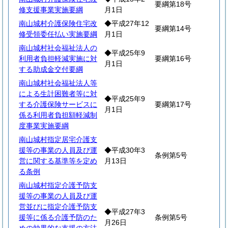
要綱第18号
修支援事業実施要綱
月1日
南山城村介護保険住宅改
◆平成27年12
要綱第14号
修受領委任払い実施要綱
月1日
南山城村社会福祉法人の
◆平成25年9
利用者負担軽減実施に対
要綱第16号
月1日
する助成金交付要綱
南山城村社会福祉法人等
による生計困難者等に対
◆平成25年9
する介護保険サービスに
要綱第17号
月1日
係る利用者負担額軽減制
度事業実施要綱
南山城村指定居宅介護支
援等の事業の人員及び運
◆平成30年3
条例第5号
営に関する基準等を定め
月13日
る条例
南山城村指定介護予防支
援等の事業の人員及び運
営並びに指定介護予防支
◆平成27年3
援等に係る介護予防のた
条例第5号
月26日