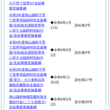
の子育て世帯分)支給事
業実施要綱
令和3年度南山城村子育
て世帯等臨時特別支援事
◆令和4年1月
業(住民税非課税世帯等
訓令第2号
17日
に対する臨時特別給付
金)支給事務実施要綱
令和4年度南山城村子育
て世帯等臨時特別支援事
◆令和4年6月
業(住民税非課税世帯等
訓令第9号
1日
に対する臨時特別給付
金)支給事務実施要綱
令和4年度南山城村子育
て世帯等臨時特別支援事
◆令和4年11
業(電力・ガス食料品等
訓令第17号
月4日
価格高騰緊急支援給付
金)支給事務実施要綱
南山城村物価高騰対策支
◆令和6年5月
援給付金(こども加算分)
告示第20号
1日
支給事業実施要綱