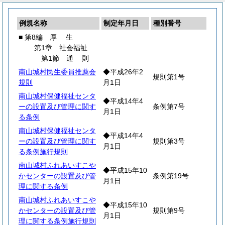
例規名称
制定年月日
種別番号
■ 第8編
厚
生
第1章 社会福祉
第1節
通
則
南山城村民生委員推薦会
◆平成26年2
規則第1号
規則
月1日
南山城村保健福祉センタ
◆平成14年4
ーの設置及び管理に関す
条例第7号
月1日
る条例
南山城村保健福祉センタ
◆平成14年4
ーの設置及び管理に関す
規則第3号
月1日
る条例施行規則
南山城村ふれあいすこや
◆平成15年10
かセンターの設置及び管
条例第19号
月1日
理に関する条例
南山城村ふれあいすこや
◆平成15年10
かセンターの設置及び管
規則第9号
月1日
理に関する条例施行規則