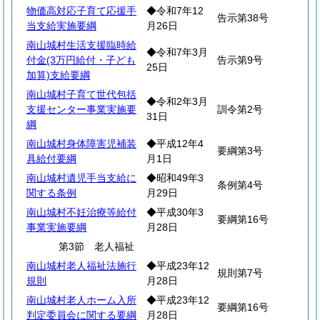
物価高対応子育て応援手
◆令和7年12
告示第38号
当支給実施要綱
月26日
南山城村生活支援臨時給
◆令和7年3月
付金(3万円給付・子ども
告示第9号
25日
加算)支給要綱
南山城村子育て世代包括
◆令和2年3月
支援センター事業実施要
訓令第2号
31日
綱
南山城村身体障害児補装
◆平成12年4
要綱第3号
具給付要綱
月1日
南山城村遺児手当支給に
◆昭和49年3
条例第4号
関する条例
月29日
南山城村不妊治療等給付
◆平成30年3
要綱第16号
事業実施要綱
月28日
第3節 老人福祉
南山城村老人福祉法施行
◆平成23年12
規則第7号
規則
月28日
南山城村老人ホーム入所
◆平成23年12
要綱第16号
判定委員会に関する要綱
月28日