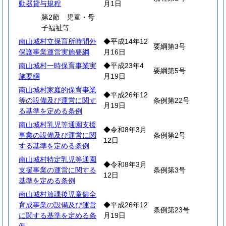
動器貸与規程
月1日
第2節 児童・母
子福祉等
南山城村立保育所時間外
◆平成14年12
要綱第3号
保護事業運営実施要綱
月16日
南山城村一時保育事業実
◆平成23年4
要綱第5号
施要綱
月19日
南山城村家庭的保育事業
◆平成26年12
等の設備及び運営に関す
条例第22号
月19日
る基準を定める条例
南山城村乳児等通園支援
◆令和8年3月
事業の設備及び運営に関
条例第2号
12日
する基準を定める条例
南山城村特定乳児等通園
◆令和8年3月
支援事業の運営に関する
条例第3号
12日
基準を定める条例
南山城村放課後児童健全
育成事業の設備及び運営
◆平成26年12
条例第23号
に関する基準を定める条
月19日