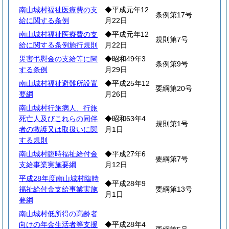
南山城村福祉医療費の支
◆平成元年12
条例第17号
給に関する条例
月22日
南山城村福祉医療費の支
◆平成元年12
規則第7号
給に関する条例施行規則
月22日
災害弔慰金の支給等に関
◆昭和49年3
条例第9号
する条例
月29日
南山城村福祉避難所設置
◆平成25年12
要綱第20号
要綱
月26日
南山城村行旅病人、行旅
死亡人及びこれらの同伴
◆昭和63年4
規則第1号
者の救護又は取扱いに関
月1日
する規則
南山城村臨時福祉給付金
◆平成27年6
要綱第7号
支給事業実施要綱
月12日
平成28年度南山城村臨時
◆平成28年9
福祉給付金支給事業実施
要綱第13号
月1日
要綱
南山城村低所得の高齢者
向けの年金生活者等支援
◆平成28年4