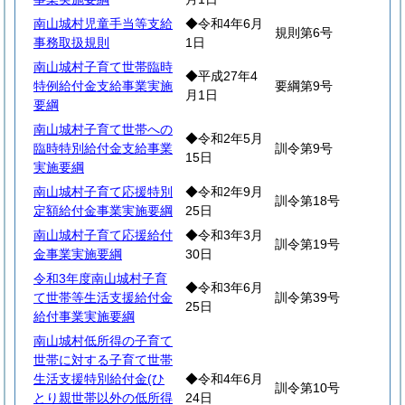
南山城村児童手当等支給
◆令和4年6月
規則第6号
事務取扱規則
1日
南山城村子育て世帯臨時
◆平成27年4
特例給付金支給事業実施
要綱第9号
月1日
要綱
南山城村子育て世帯への
◆令和2年5月
臨時特別給付金支給事業
訓令第9号
15日
実施要綱
南山城村子育て応援特別
◆令和2年9月
訓令第18号
定額給付金事業実施要綱
25日
南山城村子育て応援給付
◆令和3年3月
訓令第19号
金事業実施要綱
30日
令和3年度南山城村子育
◆令和3年6月
て世帯等生活支援給付金
訓令第39号
25日
給付事業実施要綱
南山城村低所得の子育て
世帯に対する子育て世帯
生活支援特別給付金(ひ
◆令和4年6月
訓令第10号
とり親世帯以外の低所得
24日