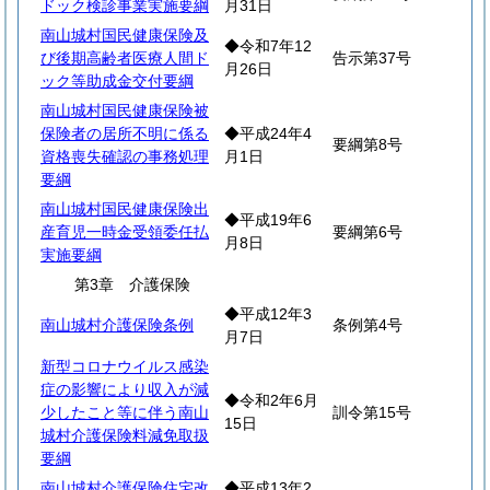
ドック検診事業実施要綱
月31日
南山城村国民健康保険及
◆令和7年12
び後期高齢者医療人間ド
告示第37号
月26日
ック等助成金交付要綱
南山城村国民健康保険被
保険者の居所不明に係る
◆平成24年4
要綱第8号
資格喪失確認の事務処理
月1日
要綱
南山城村国民健康保険出
◆平成19年6
産育児一時金受領委任払
要綱第6号
月8日
実施要綱
第3章 介護保険
◆平成12年3
南山城村介護保険条例
条例第4号
月7日
新型コロナウイルス感染
症の影響により収入が減
◆令和2年6月
少したこと等に伴う南山
訓令第15号
15日
城村介護保険料減免取扱
要綱
南山城村介護保険住宅改
◆平成13年2