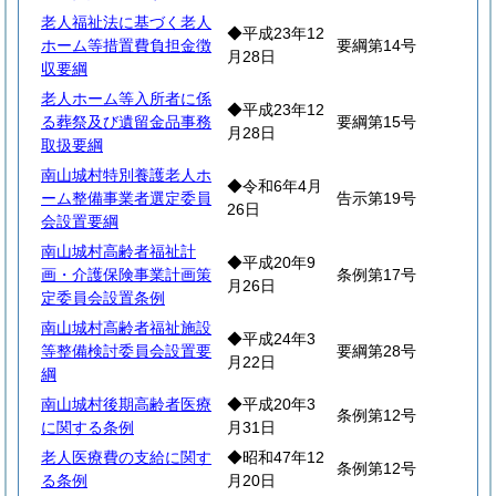
老人福祉法に基づく老人
◆平成23年12
ホーム等措置費負担金徴
要綱第14号
月28日
収要綱
老人ホーム等入所者に係
◆平成23年12
る葬祭及び遺留金品事務
要綱第15号
月28日
取扱要綱
南山城村特別養護老人ホ
◆令和6年4月
ーム整備事業者選定委員
告示第19号
26日
会設置要綱
南山城村高齢者福祉計
◆平成20年9
画・介護保険事業計画策
条例第17号
月26日
定委員会設置条例
南山城村高齢者福祉施設
◆平成24年3
等整備検討委員会設置要
要綱第28号
月22日
綱
南山城村後期高齢者医療
◆平成20年3
条例第12号
に関する条例
月31日
老人医療費の支給に関す
◆昭和47年12
条例第12号
る条例
月20日