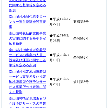
めの効果的な支援の方法
に関する基準等を定める
条例
南山城村地域包括支援セ
◆平成17年12
ンター運営協議会設置要
要綱第5号
月27日
綱
南山城村包括的支援事業
◆平成27年3
の実施に関する基準を定
条例第6号
月26日
める条例
南山城村指定地域密着型
サービスの事業の人員、
◆平成25年3
条例第5号
設備及び運営に関する基
月19日
準等を定める条例
南山城村指定地域密着型
サービス事業所及び指定
◆平成19年6
地域密着型介護予防サー
規則第8号
月20日
ビス事業所の指定等に関
する規則
南山城村指定地域密着型
介護予防サービスの事業