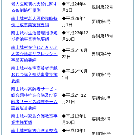
老人医療費の支給に関す
◆平成24年4
規則第22号
る条例施行規則
月1日
南山城村老人医療臨時特
◆平成26年4
要綱第6号
例助成事業実施要綱
月1日
南山城村生活管理指導短
◆平成23年12
要綱第18号
期宿泊事業実施要綱
月28日
南山城村在宅ねたきり老
◆平成5年6月
人等介護者リフレッシュ
要綱第4号
22日
事業実施要綱
南山城村在宅高齢者等紙
◆平成6年6月
おむつ購入補助事業実施
要綱第4号
1日
要綱
南山城村高齢者サービス
総合調整推進会議及び高
◆平成2年12
要綱第5号
齢者サービス調整チーム
月21日
設置運営要綱
南山城村家族介護教室事
◆平成13年1
要綱第4号
業実施要綱
月10日
南山城村家族介護者交流
◆平成13年1
要綱第6号