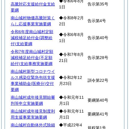
◆令和6年8月
高騰対応支援給付金支給
告示第35号
1日
要綱
南山城村物価高騰対策く
◆令和8年2月
告示第4号
らし応援事業実施要綱
2日
令和6年度南山城村定額
◆令和6年8月
減税補足給付金(調整給
告示第40号
1日
付)支給要綱
令和7年度南山城村定額
◆令和7年8月
減税補足給付金(不足額
告示第28号
21日
給付)支給事務実施要綱
南山城村新型コロナウイ
ルス感染症緊急包括支援
◆令和2年12
訓令第22号
事業補助金(医療分)交付
月23日
要綱
南山城村成年後見開始審
◆令和元年11
要綱第40号
判等申立実施要綱
月1日
南山城村成年後見制度利
◆令和元年11
要綱第41号
用支援事業実施要綱
月1日
南山城村自動体外式除細
◆平成22年4
規程第1号