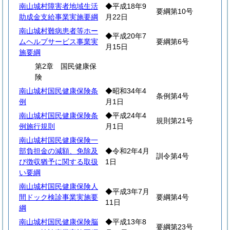
南山城村障害者地域生活
◆平成18年9
要綱第10号
助成金支給事業実施要綱
月22日
南山城村難病患者等ホー
◆平成20年7
ムヘルプサービス事業実
要綱第6号
月15日
施要綱
第2章 国民健康保
険
南山城村国民健康保険条
◆昭和34年4
条例第4号
例
月1日
南山城村国民健康保険条
◆平成24年4
規則第21号
例施行規則
月1日
南山城村国民健康保険一
部負担金の減額、免除及
◆令和2年4月
訓令第4号
び徴収猶予に関する取扱
1日
い要綱
南山城村国民健康保険人
◆平成3年7月
間ドック検診事業実施要
要綱第4号
11日
綱
南山城村国民健康保険脳
◆平成13年8
要綱第23号