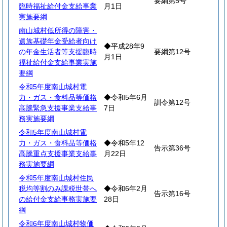
要綱第5号
臨時福祉給付金支給事業
月1日
実施要綱
南山城村低所得の障害・
遺族基礎年金受給者向け
◆平成28年9
の年金生活者等支援臨時
要綱第12号
月1日
福祉給付金支給事業実施
要綱
令和5年度南山城村電
力・ガス・食料品等価格
◆令和5年6月
訓令第12号
高騰緊急支援事業支給事
7日
務実施要綱
令和5年度南山城村電
力・ガス・食料品等価格
◆令和5年12
告示第36号
高騰重点支援事業支給事
月22日
務実施要綱
令和5年度南山城村住民
税均等割のみ課税世帯へ
◆令和6年2月
告示第16号
の給付金支給事務実施要
28日
綱
令和6年度南山城村物価