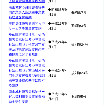
人健康管理事業実施要綱
月1日
南山城村心身障害者等共
◆昭和63年9
同作業所入所訓練事業費
要綱第3号
月1日
補助金交付要綱
重度身体障害者訪問入浴
◆平成15年6
要綱第3号
サービス事業運営要綱
月2日
身体障害者福祉法、知的
障害者福祉法及び児童福
◆平成24年4
祉法に基づく指定居宅支
規則第24号
月1日
援及び指定施設支援の事
務処理に関する規則
身体障害者福祉法、知的
障害者福祉法及び児童福
祉法に基づく南山城村居
◆平成24年4
規則第23号
宅生活支援費及び施設訓
月1日
練等支援費の基準に関す
る規則
南山城村障害者福祉サー
◆平成18年5
ビス等利用支援事業費補
要綱第5号
月31日
助金交付要綱