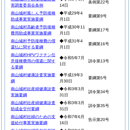
条例第22号
害調査委員会条例
14日
南山城村風しん予防接種
◆平成29年4
要綱第9号
助成事業実施要綱
月1日
南山城村高齢者予防接種
◆平成30年11
要綱第17号
費用助成事業実施要綱
月1日
南山城村予防接種費の償
◆平成31年4
要綱第16号
還払に関する要綱
月1日
南山城村HPVワクチン任
◆令和5年7月
意接種費用の償還に関す
訓令第13号
1日
る要綱
南山城村健康診査実施要
◆平成19年3
要綱第5号
綱
月30日
南山城村妊産婦健康診査
◆令和3年3月
訓令第34号
実施要綱
31日
南山城村妊産婦健康診査
◆令和3年3月
訓令第35号
助成金交付要綱
31日
南山城村妊婦のための支
◆令和7年6月
告示第20号
援給付事業実施要綱
16日