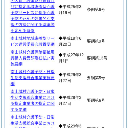
の人員、設備及び運営並
びに指定地域密着型介護
◆平成25年3
条例第6号
予防サービスに係る介護
月19日
予防のための効果的な支
援の方法に関する基準等
を定める条例
南山城村地域密着型サー
◆平成19年6
要綱第9号
ビス運営委員会設置要綱
月20日
南山城村介護保険福祉用
◆平成27年12
具購入費受領委任払い実
要綱第13号
月1日
施要綱
南山城村介護予防・日常
◆平成29年3
生活支援総合事業実施要
要綱第5号
月27日
綱
南山城村介護予防・日常
生活支援総合事業におけ
◆平成29年3
要綱第6号
る指定事業者の指定に関
月27日
する要綱
南山城村介護予防・日常
生活支援総合事業におけ
◆平成29年3