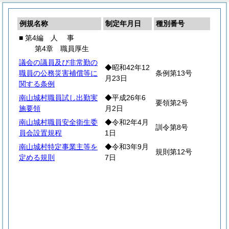
例規名称
制定年月日
種別番号
■ 第4編
人
事
第4章 職員厚生
議会の議員及び非常勤の
◆昭和42年12
職員の公務災害補償等に
条例第13号
月23日
関する条例
南山城村職員試し出勤実
◆平成26年6
要領第2号
施要領
月2日
南山城村職員安全衛生委
◆令和2年4月
訓令第8号
員会設置規程
1日
南山城村特定事業主等を
◆令和3年9月
規則第12号
定める規則
7日