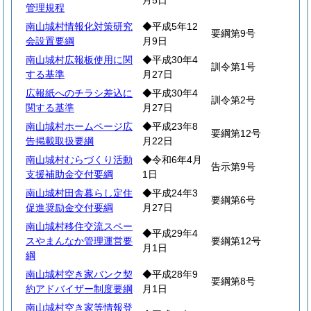
月5日
管理規程
南山城村情報化対策研究
◆平成5年12
要綱第9号
会設置要綱
月9日
南山城村広報板使用に関
◆平成30年4
訓令第1号
する基準
月27日
広報紙へのチラシ差込に
◆平成30年4
訓令第2号
関する基準
月27日
南山城村ホームページ広
◆平成23年8
要綱第12号
告掲載取扱要綱
月22日
南山城村むらづくり活動
◆令和6年4月
告示第9号
支援補助金交付要綱
1日
南山城村田舎暮らし定住
◆平成24年3
要綱第6号
促進奨励金交付要綱
月27日
南山城村移住交流スペー
◆平成29年4
スやまんなか管理運営要
要綱第12号
月1日
綱
南山城村空き家バンク契
◆平成28年9
要綱第8号
約アドバイザー制度要綱
月1日
南山城村空き家等情報登