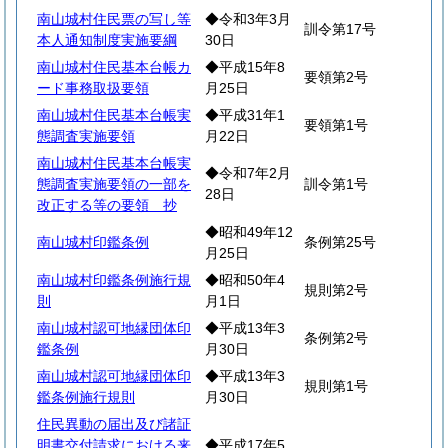
南山城村住民票の写し等
◆令和3年3月
訓令第17号
本人通知制度実施要綱
30日
南山城村住民基本台帳カ
◆平成15年8
要領第2号
ード事務取扱要領
月25日
南山城村住民基本台帳実
◆平成31年1
要領第1号
態調査実施要領
月22日
南山城村住民基本台帳実
◆令和7年2月
態調査実施要領の一部を
訓令第1号
28日
改正する等の要領 抄
◆昭和49年12
南山城村印鑑条例
条例第25号
月25日
南山城村印鑑条例施行規
◆昭和50年4
規則第2号
則
月1日
南山城村認可地縁団体印
◆平成13年3
条例第2号
鑑条例
月30日
南山城村認可地縁団体印
◆平成13年3
規則第1号
鑑条例施行規則
月30日
住民異動の届出及び諸証
明書交付請求における来
◆平成17年5