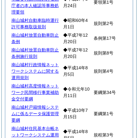
要領第1号
庁者の本人確認等事務処
月24日
理要領
南山城村自動車臨時運行
◆昭和60年4
規則第2号
許可事務取扱規則
月1日
南山城村放置自動車防止
◆平成7年12
条例第17号
条例
月20日
南山城村放置自動車防止
◆平成7年12
規則第8号
条例施行規則
月20日
南山城村行政情報ネット
◆平成14年8
ワークシステムに関する
規則第4号
月5日
運用規則
南山城村高度情報ネット
◆令和元年10
ワーク民間移行事業補助
要綱第34号
月11日
金交付要綱
南山城村戸籍情報システ
◆平成10年7
ムに係るデータ保護管理
要綱第1号
月15日
要綱
南山城村住民基本台帳ネ
◆平成14年8
ットワークシステム運用
規程第3号