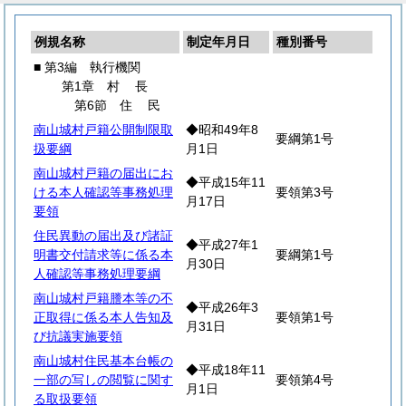
例規名称
制定年月日
種別番号
■ 第3編 執行機関
第1章
村
長
第6節
住
民
南山城村戸籍公開制限取
◆昭和49年8
要綱第1号
扱要綱
月1日
南山城村戸籍の届出にお
◆平成15年11
ける本人確認等事務処理
要領第3号
月17日
要領
住民異動の届出及び諸証
◆平成27年1
明書交付請求等に係る本
要綱第1号
月30日
人確認等事務処理要綱
南山城村戸籍謄本等の不
◆平成26年3
正取得に係る本人告知及
要領第1号
月31日
び抗議実施要領
南山城村住民基本台帳の
◆平成18年11
一部の写しの閲覧に関す
要領第4号
月1日
る取扱要領