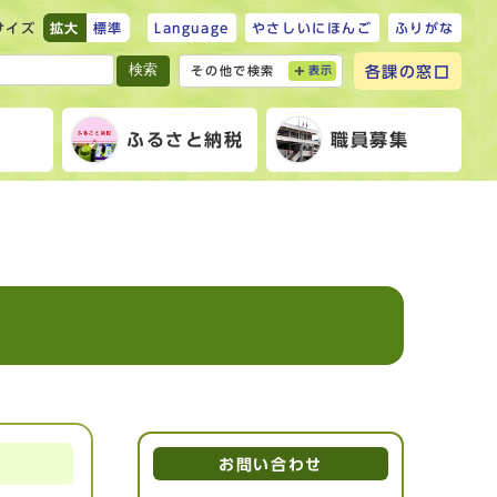
サイズ
拡大
標準
Language
やさしいにほんご
ふりがな
検索
各課の窓口
その他で検索
表示
報
ふるさと納税
職員募集
お問い合わせ