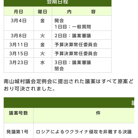
会期日程
月日
曜日
内 容
3月4日
金
開会
1日目：一般質問
3月8日
火
2日目：議案審議
3月11日
金
予算決算常任委員会
3月15日
火
予算決算常任委員会
3月23日
水
3日目：議案審議
閉会
南山城村議会定例会に提出された議案はすべて原案ど
おり可決されました。
議
議案号数
件 
発議第1号
ロシアによるウクライナ侵攻を非難する決議