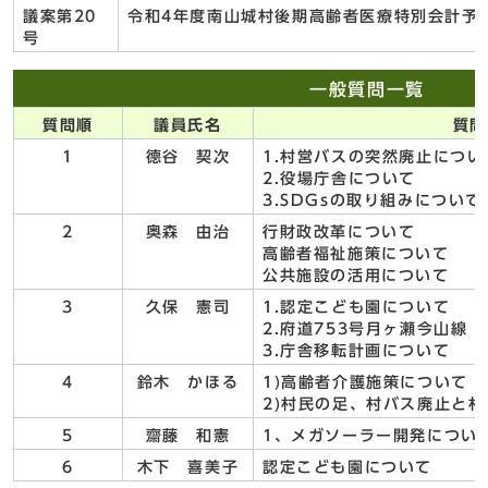
議案第20
令和4年度南山城村後期高齢者医療特別会計予
号
一般質問一覧
質問順
議員氏名
質問
1
德谷 契次
1.村営バスの突然廃止につい
2.役場庁舎について
3.SDGsの取り組みについて
2
奥森 由治
行財政改革について
高齢者福祉施策について
公共施設の活用について
3
久保 憲司
1.認定こども園について
2.府道753号月ヶ瀬今山線
3.庁舎移転計画について
4
鈴木 かほる
1)高齢者介護施策について
2)村民の足、村バス廃止と
5
齋藤 和憲
1、メガソーラー開発につい
6
木下 喜美子
認定こども園について