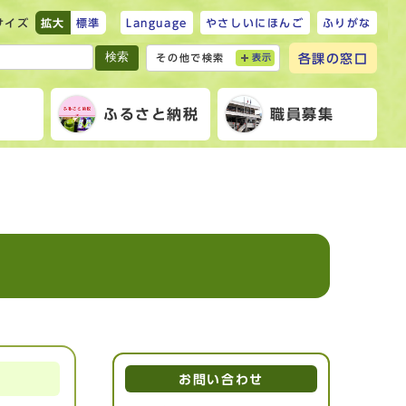
サイズ
拡大
標準
Language
やさしいにほんご
ふりがな
検索
各課の窓口
その他で検索
表示
報
ふるさと納税
職員募集
お問い合わせ