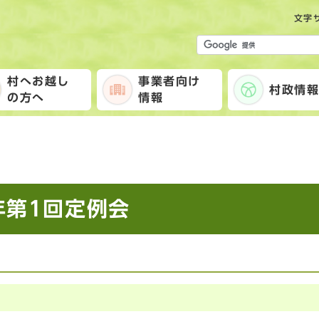
文字
村へお越し
事業者向け
村政情
の方へ
情報
年第1回定例会