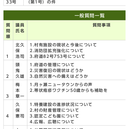
33号
（第1号）の件
一般質問一覧
質
議員
質問事項
問
氏名
順
北久
1.村有施設の現状と今後について
保
2.消防団拡充強化について
1
浩司
3.府道82号753号について
頭
1.府道の管理について
鬼
2.災害復旧の現状はどうか
2
久雄
3.自然災害への備えはどうか
梅
1.月ヶ瀬ニュータウンからの声
本
2.帯状疱疹ワクチン50歳からも補助を
3
章一
久
1.特養建設の進捗状況について
保
2.村の財産管理について
4
憲司
3.認定こども園について
4.広報、広聴について