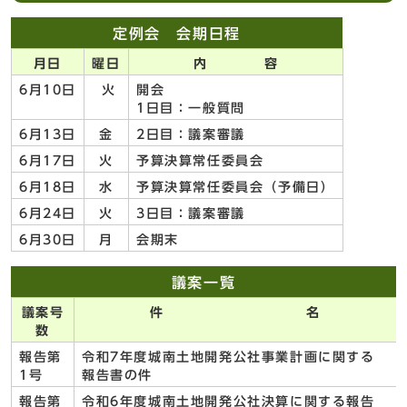
定例会 会期日程
月日
曜日
内 容
6月10日
火
開会
1日目：一般質問
6月13日
金
2日目：議案審議
6月17日
火
予算決算常任委員会
6月18日
水
予算決算常任委員会（予備日）
6月24日
火
3日目：議案審議
6月30日
月
会期末
議案一覧
議案号
件 名
数
報告第
令和7年度城南土地開発公社事業計画に関する
1号
報告書の件
報告第
令和6年度城南土地開発公社決算に関する報告