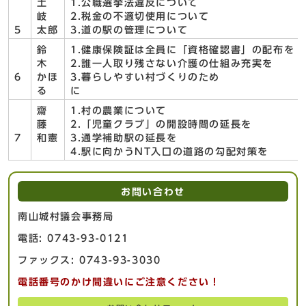
土
1.公職選挙法違反について
岐
2.税金の不適切使用について
5
太郎
3.道の駅の管理について
鈴
1.健康保険証は全員に「資格確認書」の配布を
木
2.誰一人取り残さない介護の仕組み充実を
6
かほ
3.暮らしやすい村づくりのため
る
齋
1.村の農業について
藤
2.「児童クラブ」の開設時間の延長を
7
和憲
3.通学補助駅の延長を
4.駅に向かうNT入口の道路の勾配対策を
お問い合わせ
南山城村議会事務局
電話: 0743-93-0121
ファックス: 0743-93-3030
電話番号のかけ間違いにご注意ください！