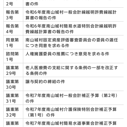
2号
書の件
報告第
令和6年度南山城村一般会計繰越明許費繰越計
3号
算書の報告の件
報告第
令和6年度南山城村簡易水道特別会計繰越明許
4号
費繰越計算書の報告の件
同意第
南山城村固定資産評価審査委員会の委員の選任
1号
につき同意を求める件
諮問第
人権擁護委員の推薦につき意見を求める件
1号
議案第
老人医療費の支給に関する条例の一部を改正す
29号
る条例の件
議案第
譲与契約の締結の件
30号
議案第
令和7年度南山城村一般会計補正予算（第2号）
31号
の件
議案第
令和7年度南山城村介護保険特別会計補正予算
32号
（第1号）の件
議案第
令和7年度南山城村簡易水道事業会計補正予算