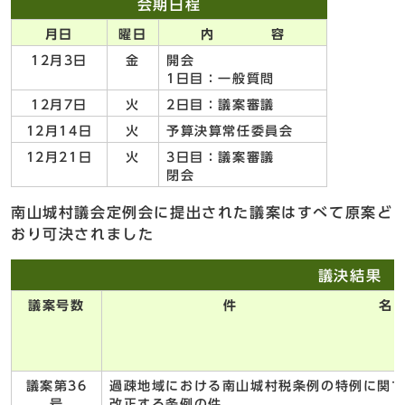
会期日程
月日
曜日
内 容
12月3日
金
開会
1日目：一般質問
12月7日
火
2日目：議案審議
12月14日
火
予算決算常任委員会
12月21日
火
3日目：議案審議
閉会
南山城村議会定例会に提出された議案はすべて原案ど
おり可決されました
議決結果
議案号数
件 名
議案第36
過疎地域における南山城村税条例の特例に関
号
改正する条例の件