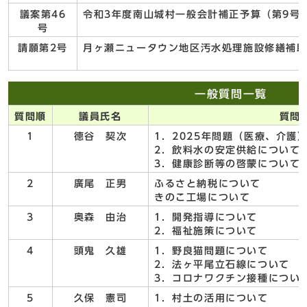
議案第46
令和3年度南山城村一般会計補正予算（第9号
号
請願第2号
月ヶ瀬ニュータウン地区汚水処理施設修繕補
一般質問一覧
質問順
議員氏名
質問
1
德谷 契次
1．2025年問題（医療、介護
2．飲料水の安定供給について
3．健康診断等の啓蒙について
2
廣尾 正男
ふるさと納税について
きのこ工場について
3
奥森 由治
1．開発指導について
2．福祉施策について
4
頭鬼 久雄
1．野良猫問題について
2．法ヶ平尾立石線について
3．コロナワクチン接種につい
5
久保 憲司
1．村土の活用について