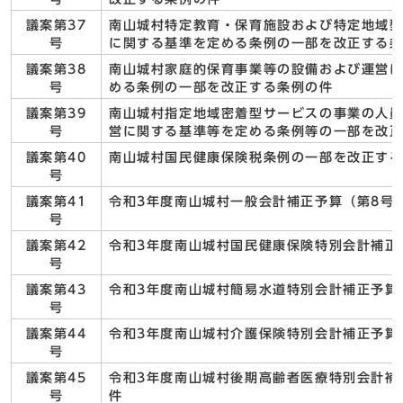
議案第37
南山城村特定教育・保育施設および特定地域
号
に関する基準を定める条例の一部を改正する
議案第38
南山城村家庭的保育事業等の設備および運営
号
める条例の一部を改正する条例の件
議案第39
南山城村指定地域密着型サービスの事業の人
号
営に関する基準等を定める条例等の一部を改
議案第40
南山城村国民健康保険税条例の一部を改正す
号
議案第41
令和3年度南山城村一般会計補正予算（第8号
号
議案第42
令和3年度南山城村国民健康保険特別会計補正予
号
議案第43
令和3年度南山城村簡易水道特別会計補正予算
号
議案第44
令和3年度南山城村介護保険特別会計補正予算(
号
議案第45
令和3年度南山城村後期高齢者医療特別会計補正
号
件